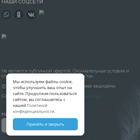
НАШИ СОЦСЕТИ
Не является публичной офертой. Окончательные условия и
стоимость уточняйте на приёмных пунктах.
Мы используем файлы cookie,
© 1996-
2026
Химчистка «Леда». Все права защищены.
чтобы улучшить ваш опыт на
сайте. Продолжая пользоваться
Сайт разработан и создан
Digital-агентством Ovva
сайтом, вы соглашаетесь с
нашей
Политикой
.
конфиденциальности
Мы принимаем к оплате:
Принять и закрыть