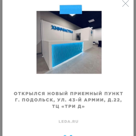
Хранение жакета на подкладе
Хранение жилета из
пальтовой ткани
Срок хранения
:
Срок хранения
:
1 месяц
1 месяц
от
1460
₽
от
1460
₽