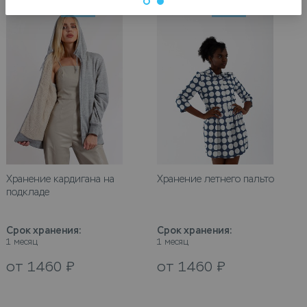
Хранение кардигана на
Хранение летнего пальто
подкладе
Срок хранения
:
Срок хранения
:
1 месяц
1 месяц
от
1460
₽
от
1460
₽