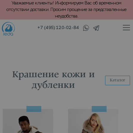
Уважаемые клиенты! Информируем Вас об временном
отсутствии доставки. Просим прощение за представленные
неудобства.
+7 (495) 120-02-84
/
/
/
Главная
Каталог
Крашение
Кожа и дубленки
Крашение кожи и
Каталог
дубленки