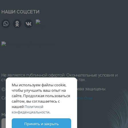
НАШИ СОЦСЕТИ
Не является публичной офертой. Окончательные условия и
стоимость уточняйте на приёмных пунктах.
Мы используем файлы cookie,
© 1996-
2026
Химчистка «Леда». Все права защищены.
чтобы улучшить ваш опыт на
сайте. Продолжая пользоваться
Сайт разработан и создан
Digital-агентством Ovva
сайтом, вы соглашаетесь с
нашей
Политикой
.
конфиденциальности
Мы принимаем к оплате:
Принять и закрыть