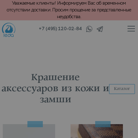
Уважаемые клиенты! Информируем Вас об временном
отсутствии доставки. Просим прощение за представленные
неудобства.
+7 (495) 120-02-84
/
/
ашение
Обувь, кожгалантерея
Аксессуары из кожи и замши
Крашение
аксессуаров из кожи и
Каталог
замши