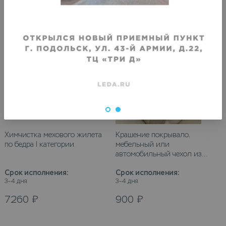
VIP
Химчистка мехового жилета
Крашение покрывало,
по бедра I категории
мебельный или
автомобильный чехол из
натуральной кожи (1 кв. м)
Срок исполнения
:
Срок исполнения
:
3–4 дня
3–4 дня
7260
₽
900
₽