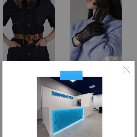
VIP
VIP крашение кожаного ремня
Крашение кожаных перчаток
Срок исполнения
:
Срок исполнения
:
3–4 дня
3–4 дня
2420
₽
1210
₽