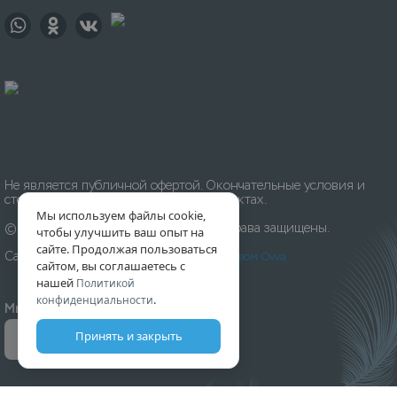
Не является публичной офертой. Окончательные условия и
стоимость уточняйте на приёмных пунктах.
Мы используем файлы cookie,
© 1996-
2026
Химчистка «Леда». Все права защищены.
чтобы улучшить ваш опыт на
сайте. Продолжая пользоваться
Сайт разработан и создан
Digital-агентством Ovva
сайтом, вы соглашаетесь с
нашей
Политикой
.
конфиденциальности
Мы принимаем к оплате:
Принять и закрыть