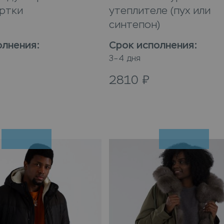
уртки
утеплителе (пух или
синтепон)
олнения
:
Срок исполнения
:
3–4 дня
2810
₽