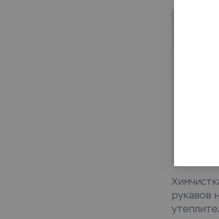
Химчистк
рукавов 
утеплител