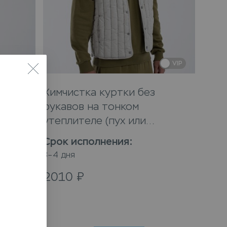
VIP
VIP
Химчистка куртки без
ьного
рукавов на тонком
утеплителе (пух или
синтепон)
Срок исполнения
:
3–4 дня
2010
₽