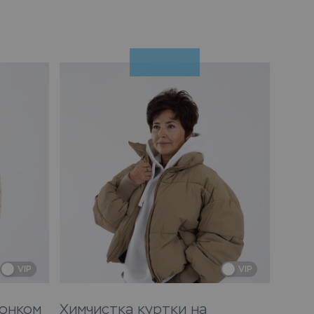
VIP
VIP
тонком
Химчистка куртки на