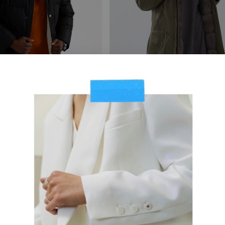
VIP
а зимней куртки с
Химчистка куртки с
ой из
подкладом из натурал
енного меха
меха
олнения
:
Срок исполнения
:
3–4 дня
4570
₽