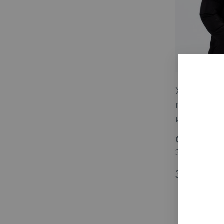
Химчистк
подкладк
искусств
Срок исп
3–4 дня
3660
₽