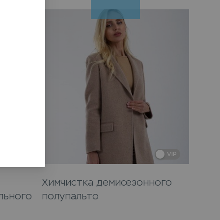
VIP
VIP
Химчистка демисезонного
льного
полупальто