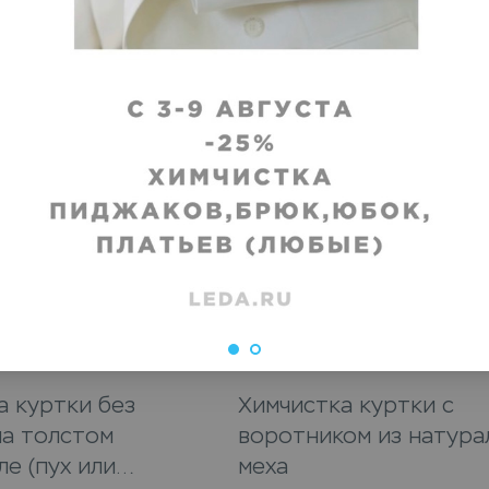
VIP
а куртки без
Химчистка куртки с
на толстом
воротником из натура
е (пух или
меха