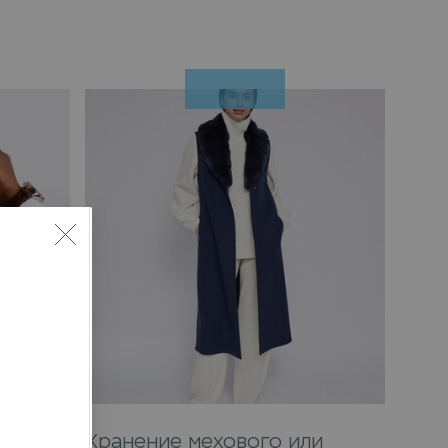
ки
Хранение мехового или