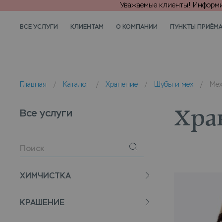
Уважаемые клиенты! Информир
ВСЕ УСЛУГИ
КЛИЕНТАМ
О КОМПАНИИ
ПУНКТЫ ПРИЁМ
Главная
/
Каталог
/
Хранение
/
Шубы и мех
/
Мех
Все услуги
Хра
ХИМЧИСТКА
КРАШЕНИЕ