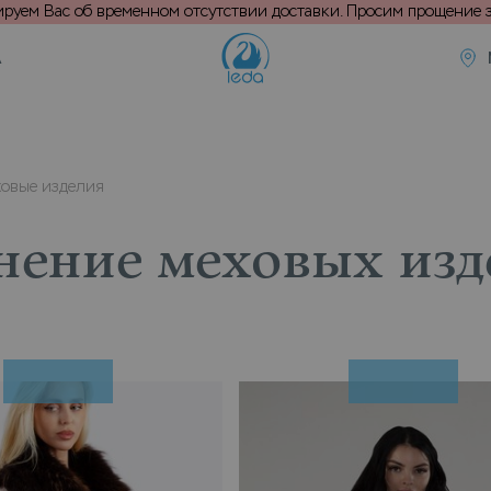
уем Вас об временном отсутствии доставки. Просим прощение з
А
овые изделия
нение меховых изд