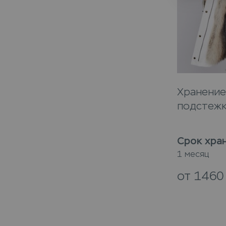
Хранение
подстеж
Срок хра
1 месяц
от
146