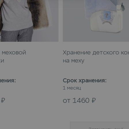
 меховой
Хранение детского ко
ки
на меху
нения
:
Срок хранения
:
1 месяц
0
₽
от
1460
₽