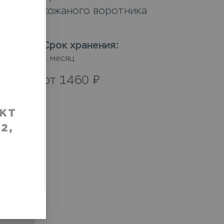
кожаного воротника
Срок хранения
:
1 месяц
от
1460
₽