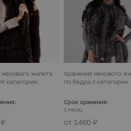
 мехового жилета
Хранение мехового жи
III категории
по бедра II категории
нения
:
Срок хранения
:
1 месяц
0
₽
от
1460
₽