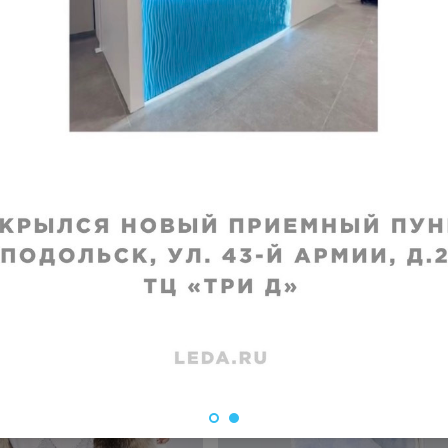
 II категории
нения
:
Срок хранения
:
1 месяц
0
₽
от
1460
₽