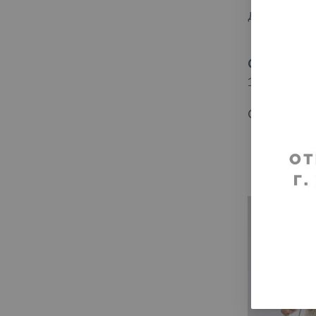
до колена
Срок хра
1 месяц
от
146