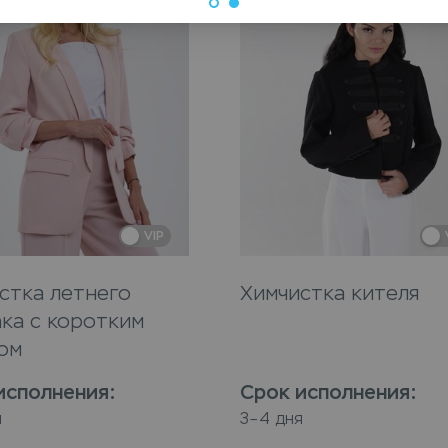
VIP
стка летнего
Химчистка кителя
ка с коротким
ом
исполнения
:
Срок исполнения
:
я
3–4 дня