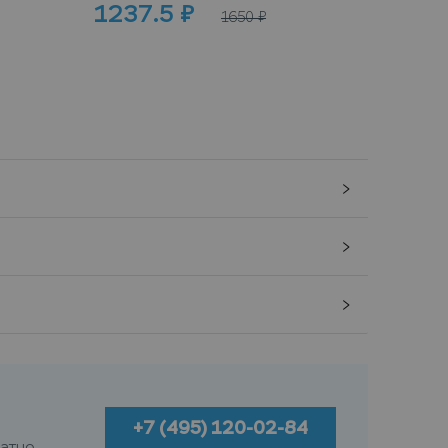
1237.5
₽
100
1650
₽
+7 (495) 120-02-84
атно.