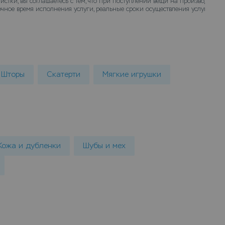
истки, вы соглашаетесь с тем, что при поступлении вещи на производство
чное время исполнения услуги, реальные сроки осуществления услуги химч
Шторы
Скатерти
Мягкие игрушки
Кожа и дубленки
Шубы и мех