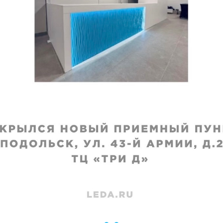
а
покрывала
исполнения
:
Срок исполнения
:
я
3–4 дня
₽
2160
₽
 недели