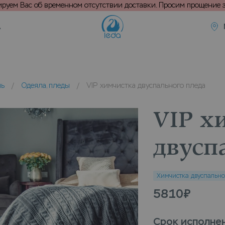
уем Вас об временном отсутствии доставки. Просим прощение з
А
ль
/
Одеяла, пледы
/
VIP химчистка двуспального пледа
VIP х
двусп
Химчистка двуспально
5810
₽
Срок исполне