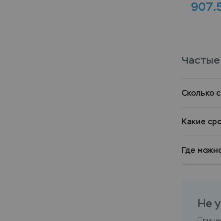
907.
Частые
Сколько 
Какие ср
Где можн
Не у
Прине