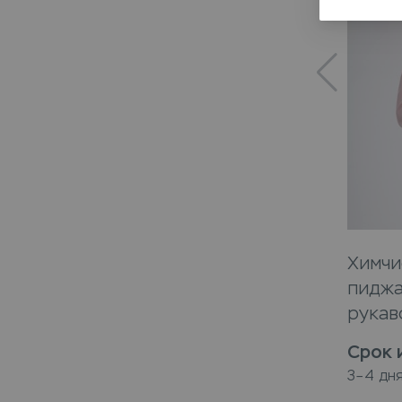
Химчи
пиджа
рукав
Срок 
3–4 дн