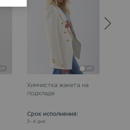
VIP
VIP
Химчистка жакета на
Химч
подкладе
Срок исполнения
:
Срок
3–4 дня
3–4 дн