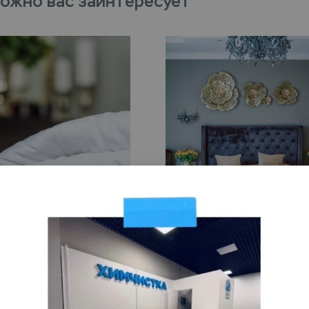
ожно вас заинтересует
VIP
стка полуторного
Химчистка полутор