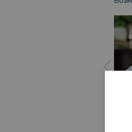
Возм
Химчи