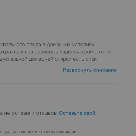
успального пледа в домашних условиях
тратна из-за размеров изделия, кроме того
вуспальной домашней стирки есть риск
ал изделия или его наполнитель. В своей
Развернуть описание
ьзуем только современное оборудование и
тые средства, что обеспечит должный уход за
плед двуспальной в химчистку можно в пунктах
 закажите химчистку с доставкой на дом, курьер
оставит их чистыми.
ка не оставили отзывов.
Оставьте свой.
ствуют дополнительные скидочные акции.