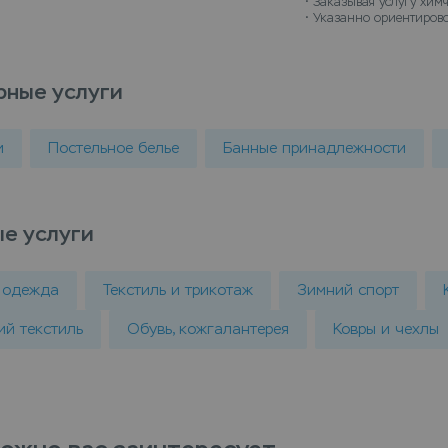
• 
Заказывая услугу химч
• 
Указанно ориентирово
рные услуги
и
Постельное белье
Банные принадлежности
е услуги
 одежда
Текстиль и трикотаж
Зимний спорт
й текстиль
Обувь, кожгалантерея
Ковры и чехлы