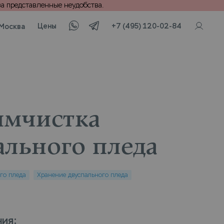
а представленные неудобства.
Цены
+7 (495) 120-02-84
Москва
имчистка
ального пледа
го пледа
Хранение двуспального пледа
ния
: