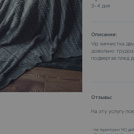
3–4 дня
Описание:
Vip химчистка дв
довольно трудоза
подвергая плед д
повредить матери
работе мы испол
экологически чис
изделием. Сдать 
приема Leda, или
Отзывы:
заберет вещи и д
На эту услугу по
• 
На территории МО дей