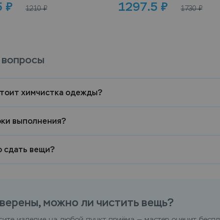
5
₽
1297.5
₽
1210
₽
1730
₽
 вопросы
стоит химчистка одежды?
оки выполнения?
о сдать вещи?
верены, можно ли чистить вещь?
сите изделие на любой пункт приёма — мастер оценит беспл