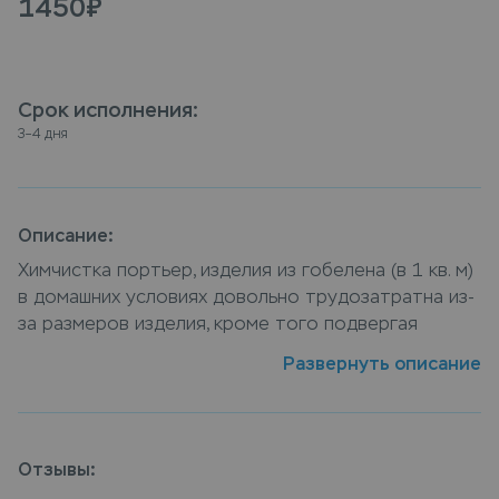
1450
₽
Срок исполнения
:
3–4 дня
Описание:
Химчистка портьер, изделия из гобелена (в 1 кв. м)
в домашних условиях довольно трудозатратна из-
за размеров изделия, кроме того подвергая
портьер, изделия из гобелена (в 1 кв. м) домашней
Развернуть описание
стирки есть риск повредить материал изделия. В
своей работе мы используем только современное
оборудование и экологически чистые средства,
что позволяет обеспечить портьер, изделия из
Отзывы:
гобелена (в 1 кв. м) должным уходом. Сдать