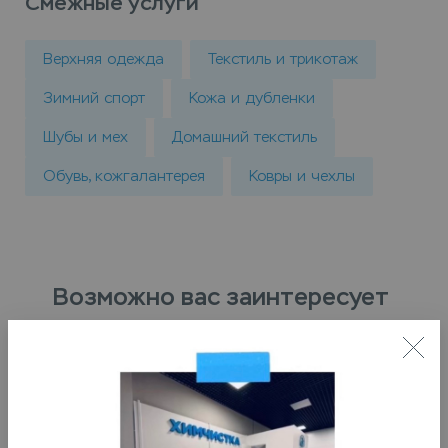
Смежные услуги
Верхняя одежда
Текстиль и трикотаж
Зимний спорт
Кожа и дубленки
Шубы и мех
Домашний текстиль
Обувь, кожгалантерея
Ковры и чехлы
Возможно вас заинтересует