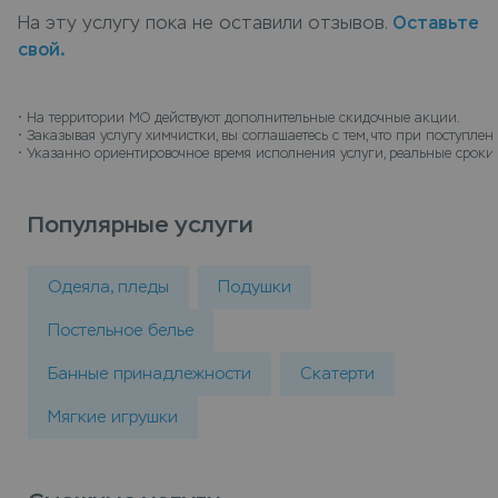
портьер, изделия из гобелена (в 1 кв. м) в
На эту услугу пока не оставили отзывов.
Оставьте
химчистку можно в пунктах приема Leda, или
свой.
закажите химчистку с доставкой на дом, курьер
заберет вещи и доставит их чистыми.
• 
На территории МО действуют дополнительные скидочные акции.
• 
Заказывая услугу химчистки, вы соглашаетесь с тем, что при поступл
• 
Указанно ориентировочное время исполнения услуги, реальные сроки 
Популярные услуги
Одеяла, пледы
Подушки
Постельное белье
Банные принадлежности
Скатерти
Мягкие игрушки