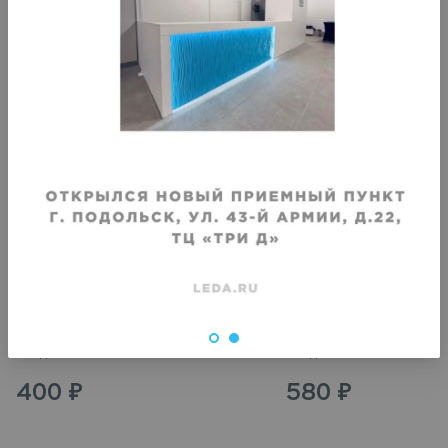
VIP
VIP
Химчистка тонких штор, тюль (в 1
Химчистка портьер, изд
кв. м)
гобелена (в 1 кв. м)
Срок исполнения
:
Срок исполнения
:
3–4 дня
3–4 дня
400
₽
580
₽