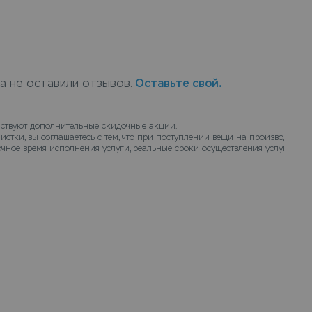
тут все особенности загрязнения и вида
рав оптимальную технологию для стирки.
мобильные, мебельные (искусственный мех или
в химчистку можно в пунктах приема Leda, или
ку с доставкой на дом, курьер заберет вещи и
ка не оставили отзывов.
Оставьте свой.
ыми.
ствуют дополнительные скидочные акции.
истки, вы соглашаетесь с тем, что при поступлении вещи на производство
чное время исполнения услуги, реальные сроки осуществления услуги химч