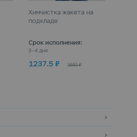
Химчистка жакета на
Химч
подкладе
Срок исполнения
:
Срок
3–4 дня
3–4 дн
1237.5
₽
100
1650
₽