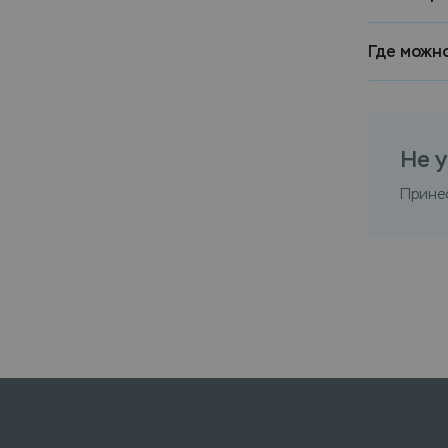
Где можн
Не у
Прине