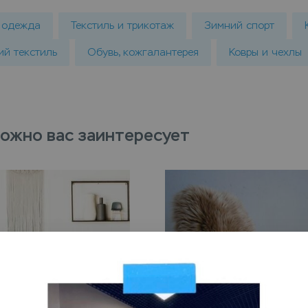
 одежда
Текстиль и трикотаж
Зимний спорт
й текстиль
Обувь, кожгалантерея
Ковры и чехлы
ожно вас заинтересует