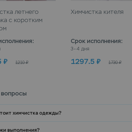
стка летнего
Химчистка кителя
ка с коротким
ом
исполнения
:
Срок исполнения
:
я
3–4 дня
5
₽
1297.5
₽
1210
₽
1730
₽
 вопросы
стоит химчистка одежды?
оки выполнения?