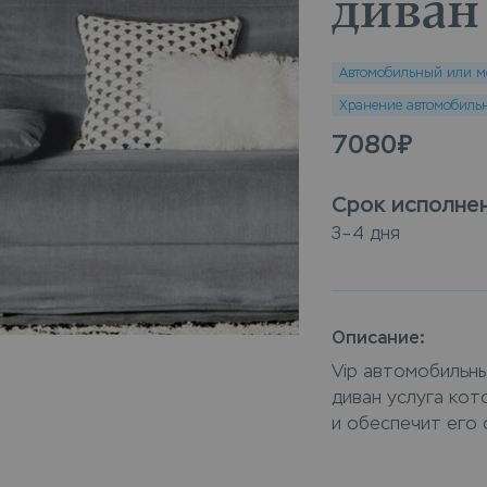
диван
Автомобильный или ме
Хранение автомобильн
7080
₽
Срок исполне
3–4 дня
Описание:
Vip автомобильны
диван услуга кот
и обеспечит его 
компании бережн
(искусственный м