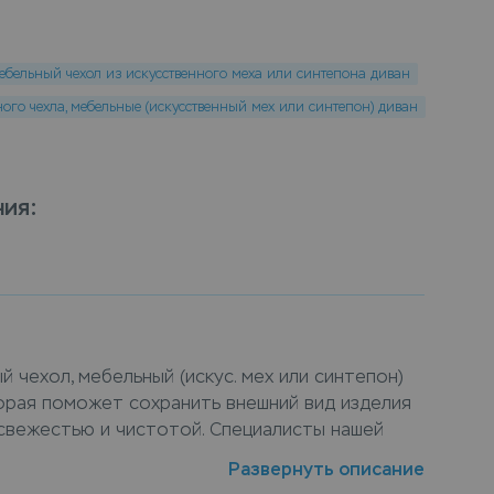
бельный чехол из искусственного меха или синтепона диван
ого чехла, мебельные (искусственный мех или синтепон) диван
ния
:
й чехол, мебельный (искус. мех или синтепон)
орая поможет сохранить внешний вид изделия
свежестью и чистотой. Специалисты нашей
о очистят чехлы автомобильные, мебельные
Развернуть описание
ех или синтепон) диван практически от любых