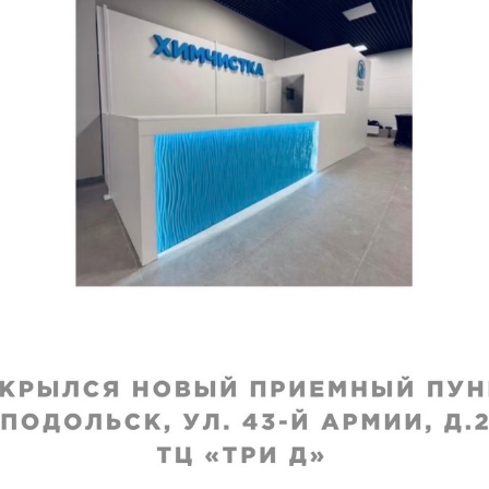
VIP
обильный или
Покрывало, мебельн
ьный чехол из
или автомобильный
ственного меха
чехол из натурально
интепона диван
меха (1 кв. м)
исполнения
:
Срок исполнения
:
я
3–4 дня
₽
2090
₽