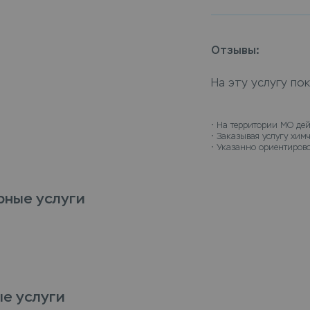
загрязнений и уч
материала, подоб
Сдать чехлы авто
Отзывы:
синтепон) диван 
закажите химчист
На эту услугу по
доставит их чист
• 
На территории МО дей
• 
Заказывая услугу химч
• 
Указанно ориентирово
рные услуги
е услуги