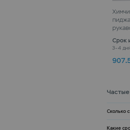
Химчи
пиджа
рукав
Срок 
3–4 дн
907.
Частые
Сколько 
Какие ср