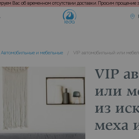
уем Вас об временном отсутствии доставки. Просим прощение з
А
Автомобильные и мебельные
/
VIP автомобильный или мебел
VIP а
или м
из ис
меха 