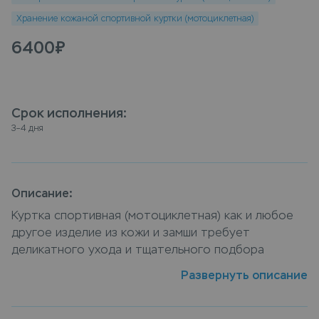
Хранение кожаной спортивной куртки (мотоциклетная)
6400
₽
Срок исполнения
:
3–4 дня
Описание:
Куртка спортивная (мотоциклетная) как и любое
другое изделие из кожи и замши требует
деликатного ухода и тщательного подбора
средств, профессиональный подход к чистке
Развернуть описание
изделия обеспечит ему ухоженный и свежий вид.
Заказать услугу химчистка кожаной спортивной
куртки (мотоциклетная) можно у нашей компании,