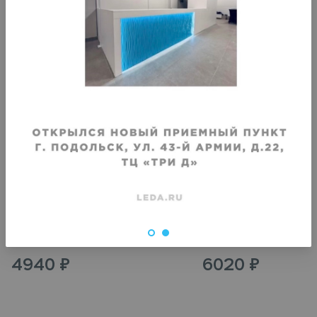
VIP
VIP
Химчистка кожаной или замшевой
Химчистка кожаной ил
куртки до бедра
куртки до колена
Срок исполнения
:
Срок исполнения
:
3–4 дня
3–4 дня
4940
₽
6020
₽