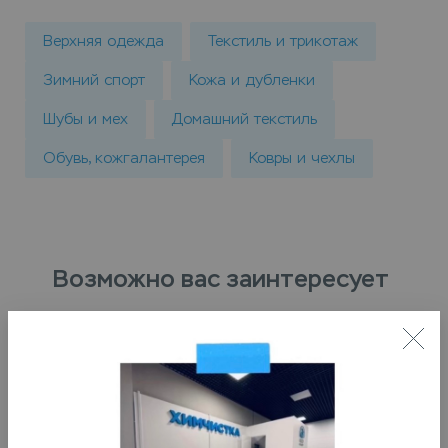
Верхняя одежда
Текстиль и трикотаж
Зимний спорт
Кожа и дубленки
Шубы и мех
Домашний текстиль
Обувь, кожгалантерея
Ковры и чехлы
Возможно вас заинтересует