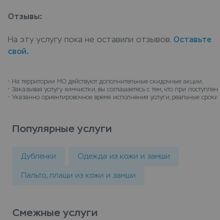
специалисты химчистки Leda подберут
Отзывы:
оптимальную технологию чистки учитывая все
особенности материала изделия. Сдать куртка
На эту услугу пока не оставили отзывов.
Оставьте
спортивная (мотоциклетная) в химчистку можно в
свой.
пунктах приема Leda, или закажите химчистку с
доставкой на дом, курьер заберет вещи и
доставит их чистыми.
• 
На территории МО действуют дополнительные скидочные акции.
• 
Заказывая услугу химчистки, вы соглашаетесь с тем, что при поступл
• 
Указанно ориентировочное время исполнения услуги, реальные сроки 
Популярные услуги
Дубленки
Одежда из кожи и замши
Пальто, плащи из кожи и замши
Смежные услуги