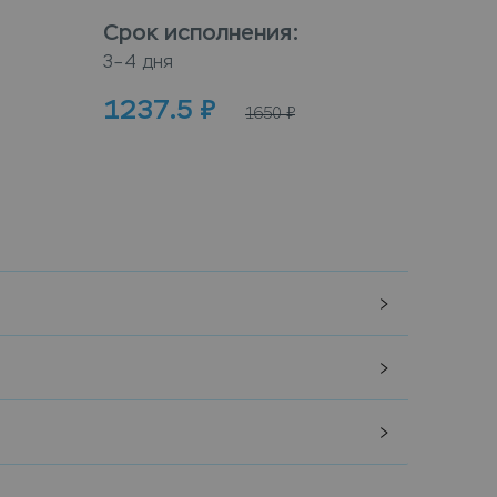
Срок исполнения
:
Срок
3–4 дня
3–4 дн
1237.5
₽
100
1650
₽