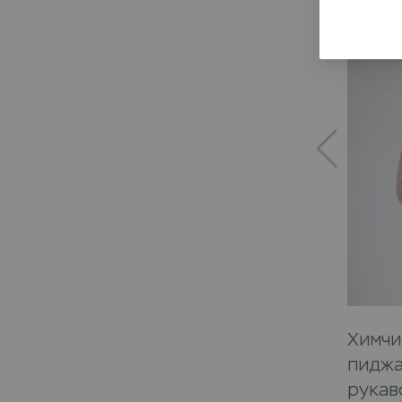
Химчи
пиджа
рукав