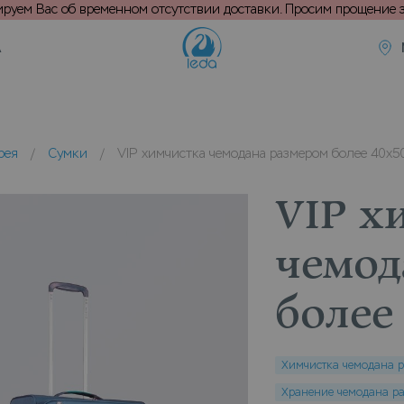
уем Вас об временном отсутствии доставки. Просим прощение з
А
рея
/
Сумки
/
VIP химчистка чемодана размером более 40х5
VIP х
чемод
более
Химчистка чемодана р
Хранение чемодана ра