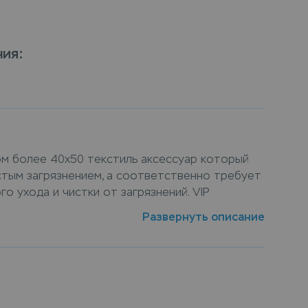
ния
:
м более 40х50 текстиль аксессуар который
стым загрязнением, а соответственно требует
го ухода и чистки от загрязнений. VIP
ана размером более 40х50 текстиль от
Развернуть описание
услуга которая обеспечит бережный уход и
 химчистку, специалисты химчистки Leda
льную технологию чистки учитывая все
ериала изделия. Сдать чемодан размером
тиль в химчистку можно в пунктах приема
те химчистку с доставкой на дом, курьер