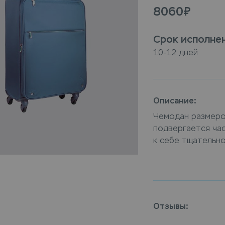
8060
₽
Срок исполне
10-12 дней
Описание:
Чемодан размеро
подвергается ча
к себе тщательно
химчистка чемод
компании Leda — 
профессиональную
подберут оптима
особенности мат
Отзывы:
более 40х50 текс
Leda, или закажи