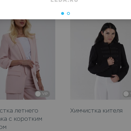
VIP
стка летнего
Химчистка кителя
ка с коротким
ом