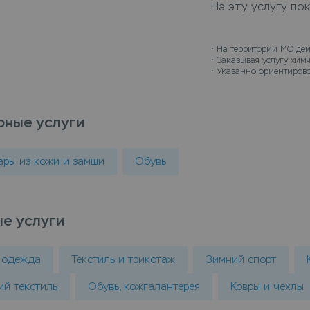
На эту услугу по
заберет вещи и д
• 
На территории МО дей
• 
Заказывая услугу химч
• 
Указанно ориентирово
рные услуги
ары из кожи и замши
Обувь
е услуги
 одежда
Текстиль и трикотаж
Зимний спорт
й текстиль
Обувь, кожгалантерея
Ковры и чехлы