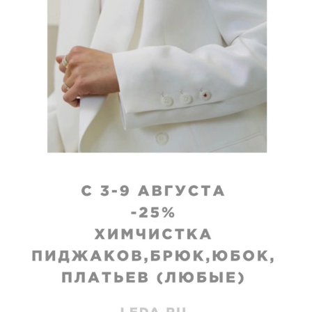
VIP
стка сумки кожа
Химчистка рюкзака 
амша
или замша
исполнения
:
Срок исполнения
:
дней
10-12 дней
₽
4970
₽
 недели