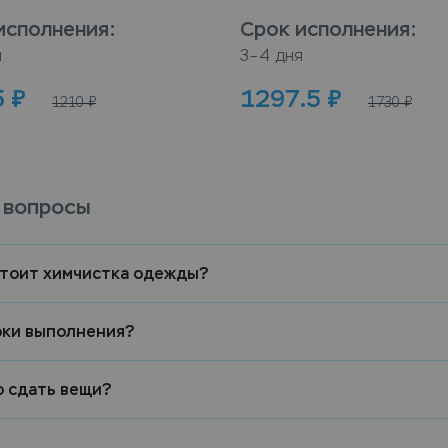
исполнения
:
Срок исполнения
:
я
3–4 дня
5
₽
1297.5
₽
1210
₽
1730
₽
 вопросы
стоит химчистка одежды?
оки выполнения?
о сдать вещи?