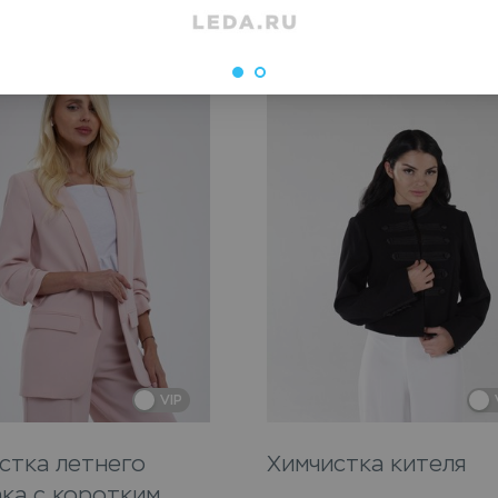
VIP
стка летнего
Химчистка кителя
ка с коротким