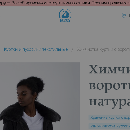
уем Вас об временном отсутствии доставки. Просим прощение з
А
/
Куртки и пуховики текстильные
/
Химчистка куртки с ворот
Химчи
ворот
натур
Хранение куртки с во
VIP химчистка куртки