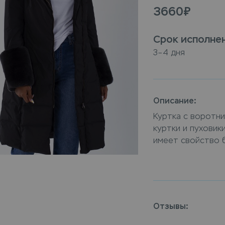
3660
₽
Срок исполне
3–4 дня
Описание:
Куртка с воротни
куртки и пуховик
имеет свойство 
требуется постоя
куртки с воротни
услуга которая п
и загрязнений, н
специалисты наш
Отзывы:
воротником из н
загрязнений и п