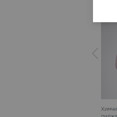
Химчи
пиджа