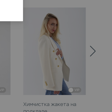
VIP
VIP
Химчистка жакета на
Химч
подкладе