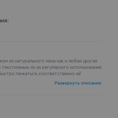
ния
:
ком из натурального меха как и любая другая
и текстильные из-за регулярного использования
быстро пачкаться, соответственно ей
нный уход и чистка от пятен. Химчистка
Развернуть описание
ком из натурального меха от компании Leda —
оможет не только очистить изделие от пятен
о сохранить его ухоженный первозданный вид,
ей компании бережно очистят куртка с
атурального меха практически от любых
одберут оптимальную технологию для стирки