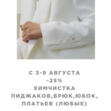
VIP
стка ветровки
Химчистка
дублированной легк
куртки
исполнения
:
Срок исполнения
:
я
3–4 дня
₽
2670
₽
 недели