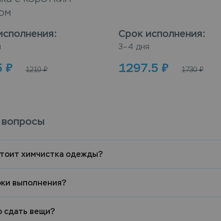
ом
исполнения
:
Срок исполнения
:
я
3–4 дня
5
₽
1297.5
₽
1210
₽
1730
₽
 вопросы
стоит химчистка одежды?
оки выполнения?
о сдать вещи?