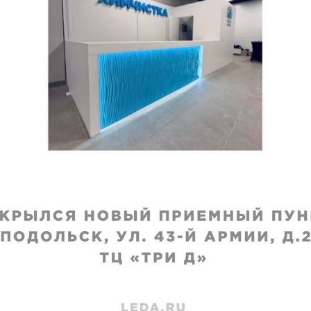
ние полушубка из
Хранение длинной 
тического меха
из синтетического 
хранения
:
Срок хранения
:
ц
1 месяц
460
₽
от
1460
₽
 недели