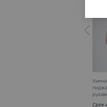
Химчи
пиджа
рукав
Срок 