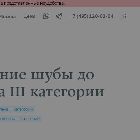
а представленные неудобства.
Цены
+7 (495) 120-02-84
Москва
ние шубы до
а III категории
ена III категории
 колена III категории