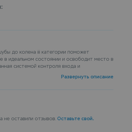
я
:
шубы до колена iii категории поможет
ие в идеальном состоянии и освободит место в
анная системой контроля входа и
м зона хранения обеспечивает сохранность и
Развернуть описание
ей. Для хранения меховых изделий мы
ологию заморозки» - шубы и меховые изделия
альном холодильнике, что позволяет
оту и жизнь меха. Сдать шуба до колена iii
нение можно в пунктах приема Leda, или
ранение шубы до колена iii категории с
ка не оставили отзывов.
Оставьте свой.
, курьер заберет вещи, а по окончанию срока
т их обратно.