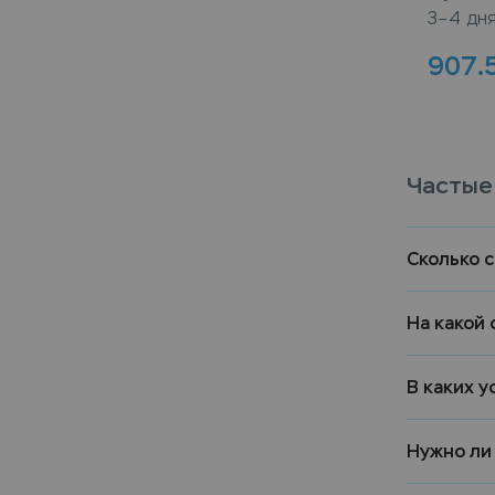
3–4 дн
907.
Частые
Сколько 
На какой 
В каких у
Нужно ли