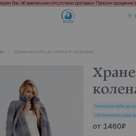
уем Вас об временном отсутствии доставки. Просим прощение з
А
бы
/
Хранение шубы до колена III категории
Хране
колен
Химчистка шубы до кол
VIP химчистка шубы до
от 1460
₽