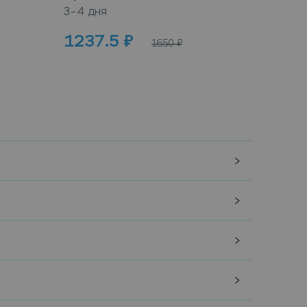
3–4 дня
3–4 дн
1237.5
₽
100
1650
₽