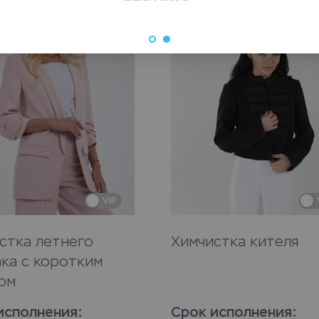
VIP
стка летнего
Химчистка кителя
ка с коротким
ом
исполнения
:
Срок исполнения
: