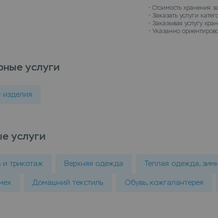
• 
Стоимость хранения з
• 
Заказать услуги кате
• 
Заказывая услугу хран
• 
Указанно ориентирово
рные услуги
 изделия
е услуги
ь и трикотаж
Верхняя одежда
Теплая одежда, зим
мех
Домашний текстиль
Обувь, кожгалантерея