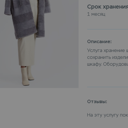
Срок хранени
1 месяц
Описание:
Услуга хранение 
сохранить издел
шкафу. Оборудов
видеонаблюдение
безопасность вещ
используем «техн
хранятся в специ
поддерживать крас
Отзывы:
категория на хра
закажите услугу х
На эту услугу по
доставкой на дом
хранения достави