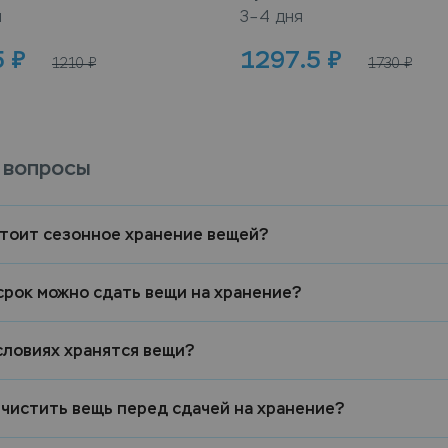
я
3–4 дня
5
₽
1297.5
₽
1210
₽
1730
₽
 вопросы
стоит сезонное хранение вещей?
срок можно сдать вещи на хранение?
словиях хранятся вещи?
 чистить вещь перед сдачей на хранение?