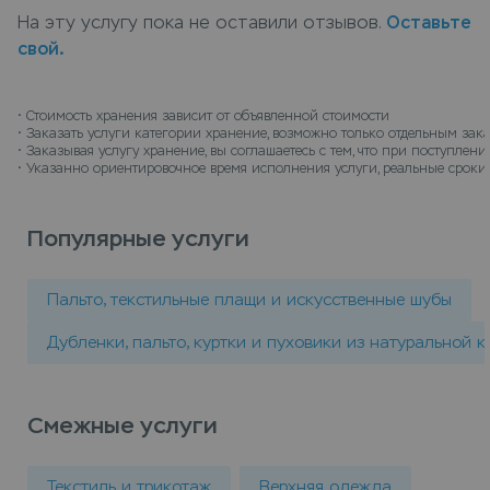
меха с доставкой на дом, курьер заберет вещи, а
На эту услугу пока не оставили отзывов.
Оставьте
по окончанию срока хранения доставит их
свой.
обратно.
• 
Стоимость хранения зависит от объявленной стоимости
• 
Заказать услуги категории хранение, возможно только отдельным зак
• 
Заказывая услугу хранение, вы соглашаетесь с тем, что при поступле
• 
Указанно ориентировочное время исполнения услуги, реальные сроки 
Популярные услуги
Пальто, текстильные плащи и искусственные шубы
Дубленки, пальто, куртки и пуховики из натуральной 
Смежные услуги
Текстиль и трикотаж
Верхняя одежда