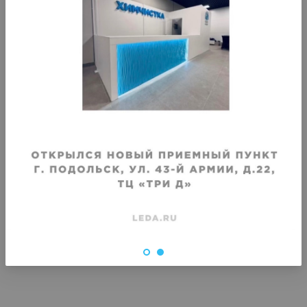
Хранение ветровки
Хранение дублированн
куртки
Срок хранения
:
Срок хранения
:
1 месяц
1 месяц
от
1460
₽
от
1460
₽