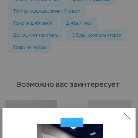
Теплая одежда, зимний спорт
Кожа и дубленки
Шубы и мех
Домашний текстиль
Обувь, кожгалантерея
Ковры и чехлы
Возможно вас заинтересует