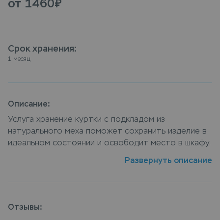
от 1460
₽
Срок хранения
:
1 месяц
Описание:
Услуга хранение куртки с подкладом из
натурального меха поможет сохранить изделие в
идеальном состоянии и освободит место в шкафу.
Оборудованная системой контроля входа и
Развернуть описание
видеонаблюдением зона хранения обеспечивает
сохранность и безопасность вещей. Сдать куртка
с подкладом из натурального меха на хранение
можно в пунктах приема Leda, или закажите услугу
Отзывы:
хранение куртки с подкладом из натурального