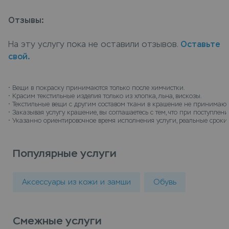
компании подберут оптимальную технологию
окрашивания, учитывая все особенности
Отзывы:
материала изделия. Сдать сумка размером более
40х50 кожа или замша в химчистку для
На эту услугу пока не оставили отзывов.
Оставьте
окрашивания можно в пунктах приема Leda, или
свой.
закажите услугу vip крашение сумки, рюкзак или
чемодан, размером более 40х50 кожа или замша с
доставкой на дом, курьер заберет вещи и
• 
Вещи в покраску принимаются только после химчистки.
• 
Красим текстильные изделия только из хлопка, льна, вискозы.
доставит их на дом когда все будет готов.
• 
Текстильные вещи с другим составом ткани в крашение не принимают
• 
Заказывая услугу крашение, вы соглашаетесь с тем, что при поступле
• 
Указанно ориентировочное время исполнения услуги, реальные сроки 
Популярные услуги
Аксессуары из кожи и замши
Обувь
Смежные услуги