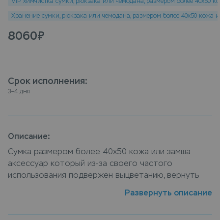
VIP химчистка сумки, рюкзака или чемодана, размером более 40х50 к
Хранение сумки, рюкзака или чемодана, размером более 40х50 кожа 
8060
₽
Срок исполнения
:
3–4 дня
Описание:
Сумка размером более 40х50 кожа или замша
аксессуар который из-за своего частого
использования подвержен выцветанию, вернуть
насыщенный цвет сумки поможет наша услуга vip
Развернуть описание
крашение сумки, рюкзак или чемодан, размером
более 40х50 кожа или замша, специалисты