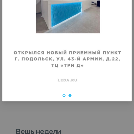
VIP крашение сумки кожа или
VIP крашение рюкзака 
замша
замша
Срок исполнения
:
Срок исполнения
:
3–4 дня
3–4 дня
4830
₽
4830
₽
Вещь недели