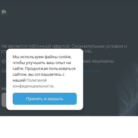
Не является публичной офертой. Окончательные условия и
стоимость уточняйте на приёмных пунктах.
Мы используем файлы cookie,
© 1996-
2026
Химчистка «Леда». Все права защищены.
чтобы улучшить ваш опыт на
сайте. Продолжая пользоваться
Сайт разработан и создан
Digital-агентством Ovva
сайтом, вы соглашаетесь с
нашей
Политикой
.
конфиденциальности
Мы принимаем к оплате:
Принять и закрыть