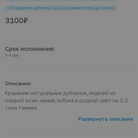
VIP крашение дубленки на искусственном меху до колена
3100
₽
Срок исполнения
:
3–4 дня
Описание:
Крашение натуральных дубленок, изделий из 
гладкой кожи, замши, нубука в родной цвет на 1-2 
тона темнее
Развернуть описание
Дубленка на искусственном меху до колена как и
любое другое изделие из кожи и замши со
временм имеет свойство выцветать, вернуть