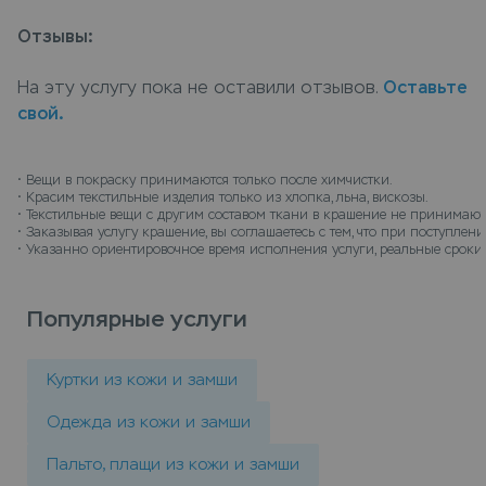
насыщенный цвет изделию поможет наша услуга
Отзывы:
крашение дубленки на искусственном меху до
колена, специалисты компании подберут
На эту услугу пока не оставили отзывов.
Оставьте
оптимальную технологию окрашивания, учитывая
свой.
все особенности материала изделия. Сдать
дубленка на искусственном меху до колена в
химчистку для окрашивания можно в пунктах
• 
Вещи в покраску принимаются только после химчистки.
• 
Красим текстильные изделия только из хлопка, льна, вискозы.
приема Leda, или закажите услугу крашение
• 
Текстильные вещи с другим составом ткани в крашение не принимают
дубленки на искусственном меху до колена с
• 
Заказывая услугу крашение, вы соглашаетесь с тем, что при поступле
• 
Указанно ориентировочное время исполнения услуги, реальные сроки 
доставкой на дом, курьер заберет вещи и
доставит их на дом когда все будет готов.
Популярные услуги
Куртки из кожи и замши
Одежда из кожи и замши
Пальто, плащи из кожи и замши