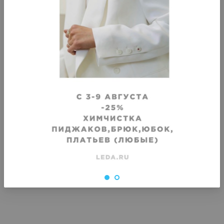
VIP
VIP
Крашение дубленки на меху, до
Крашение дубленки на м
бедра
колена
Срок исполнения
:
Срок исполнения
:
3–4 дня
3–4 дня
3330
₽
3760
₽