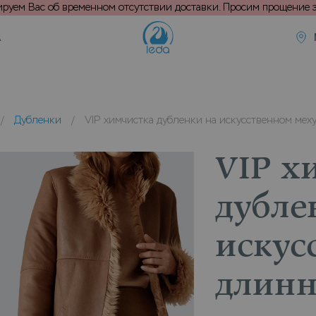
уем Вас об временном отсутствии доставки. Просим прощение з
А
/
Дубленки
/
VIP химчистка дубленки на искусственном мех
VIP х
дубле
искус
длинн