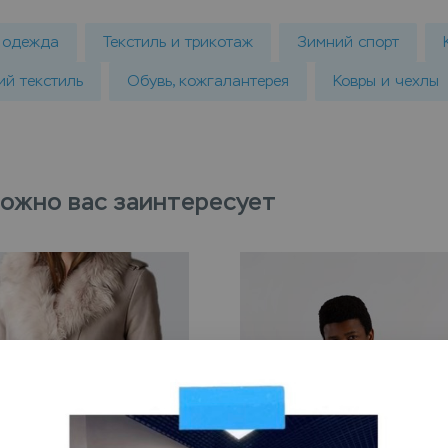
 одежда
Текстиль и трикотаж
Зимний спорт
й текстиль
Обувь, кожгалантерея
Ковры и чехлы
ожно вас заинтересует