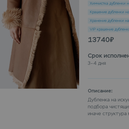
Химчистка дубленки н
Крашение дубленки на
Хранение дубленки на
VIP крашение дубленк
13740
₽
Срок исполне
3–4 дня
Описание:
Дубленка на иск
подбора чистящи
иначе структура
Химчистка дублен
специалистами ко