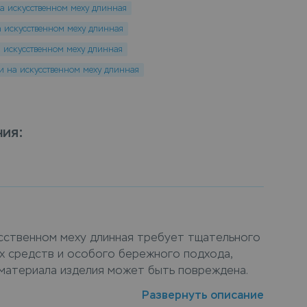
а искусственном меху длинная
 искусственном меху длинная
 искусственном меху длинная
и на искусственном меху длинная
ния
:
усственном меху длинная требует тщательного
х средств и особого бережного подхода,
 материала изделия может быть повреждена.
ки на искусственном меху длинная
Развернуть описание
мпании Leda обеспечит деликатный уход и