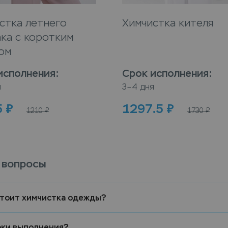
стка летнего
Химчистка кителя
ка с коротким
ом
исполнения
:
Срок исполнения
:
я
3–4 дня
5
₽
1297.5
₽
1210
₽
1730
₽
 вопросы
стоит химчистка одежды?
оки выполнения?