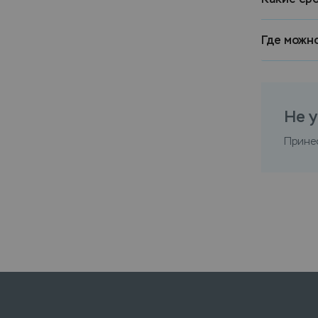
Где можн
Не у
Прине