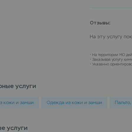
поможет вернуть
дубленка на иску
пунктах приема L
Отзывы:
дом, курьер забе
На эту услугу по
• 
На территории МО дей
• 
Заказывая услугу химч
• 
Указанно ориентирово
рные услуги
из кожи и замши
Одежда из кожи и замши
Пальто,
е услуги