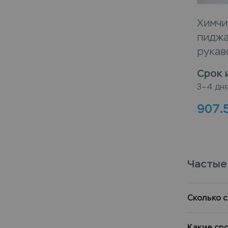
Химчи
пиджа
рукав
Срок 
3–4 дн
907.
Частые
Сколько 
Какие ср