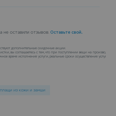
 любимой вещи первозданный вид. Сдать
сственном меху длинная в химчистку можно в
eda, или закажите химчистку с доставкой на
рет вещи и доставит их чистыми.
ка не оставили отзывов.
Оставьте свой.
ствуют дополнительные скидочные акции.
истки, вы соглашаетесь с тем, что при поступлении вещи на производство
чное время исполнения услуги, реальные сроки осуществления услуги химч
 плащи из кожи и замши