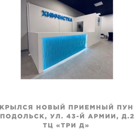
VIP
стка длинной
Химчистка дубленки
ственной дубленки
меху, до бедра
исполнения
:
Срок исполнения
:
я
3–4 дня
₽
6630
₽