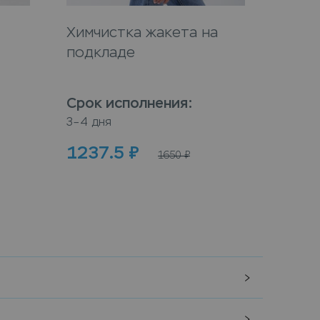
Химчистка жакета на
Химч
подкладе
Срок исполнения
:
Срок
3–4 дня
3–4 дн
1237.5
₽
100
1650
₽