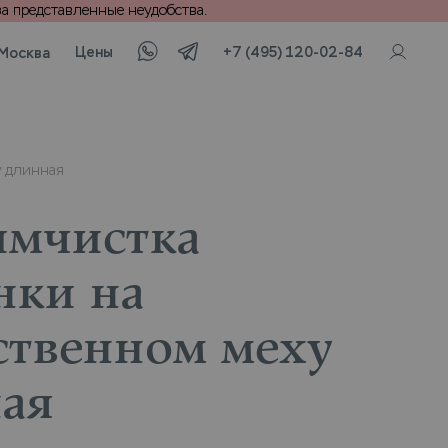
а представленные неудобства.
Цены
+7 (495) 120-02-84
Москва
у длинная
имчистка
нки на
ственном меху
ая