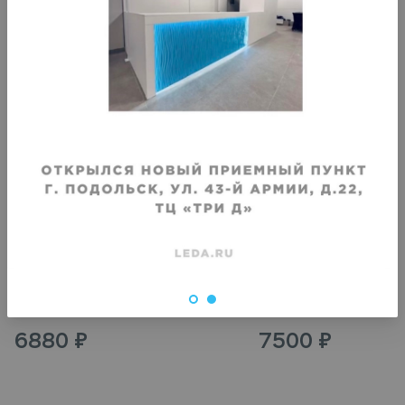
VIP
VIP
Химчистка длинной искусственной
Химчистка дубленки на 
дубленки
колена
Срок исполнения
:
Срок исполнения
:
3–4 дня
3–4 дня
6880
₽
7500
₽