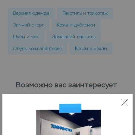
Верхняя одежда
Текстиль и трикотаж
Зимний спорт
Кожа и дубленки
Шубы и мех
Домашний текстиль
Обувь, кожгалантерея
Ковры и чехлы
Возможно вас заинтересует