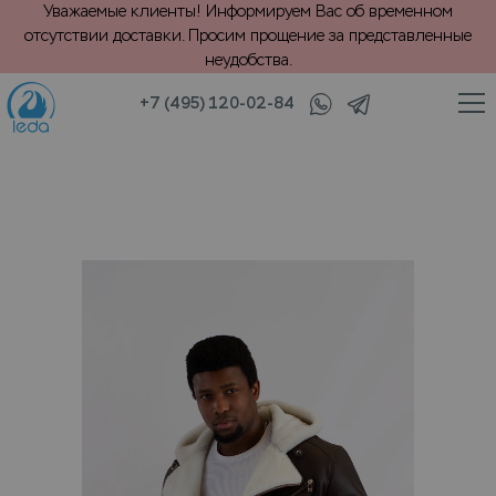
Уважаемые клиенты! Информируем Вас об временном
отсутствии доставки. Просим прощение за представленные
неудобства.
+7 (495) 120-02-84
/
/
 дубленки
Дубленки
Химчистка дубленки на меху, до бедра