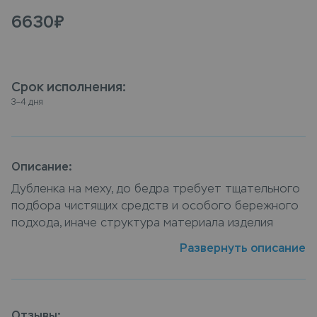
6630
₽
Срок исполнения
:
3–4 дня
Описание:
Дубленка на меху, до бедра требует тщательного
подбора чистящих средств и особого бережного
подхода, иначе структура материала изделия
может быть повреждена. Химчистка дубленки на
Развернуть описание
меху, до бедра специалистами компании Leda
обеспечит деликатный уход и поможет вернуть
любимой вещи первозданный вид. Сдать дубленка
на меху, до бедра в химчистку можно в пунктах
Отзывы: