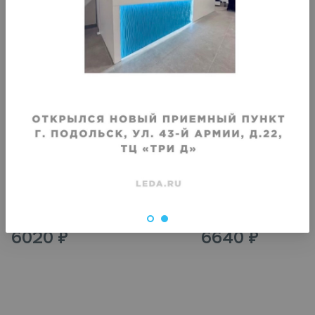
VIP
VIP
Химчистка кожаного пальто до
Химчистка кожаного па
колена
длинное
Срок исполнения
:
Срок исполнения
:
3–4 дня
3–4 дня
6020
₽
6640
₽