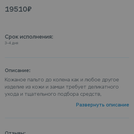
19510
₽
Срок исполнения
:
3–4 дня
Описание:
Кожаное пальто до колена как и любое другое
изделие из кожи и замши требует деликатного
ухода и тщательного подбора средств,
профессиональный подход к чистке изделия
Развернуть описание
обеспечит ему ухоженный и свежий вид. Заказать
услугу vip химчистка кожаного пальто до колена
можно у нашей компании, специалисты химчистки
Leda подберут оптимальную технологию чистки
Отзывы: