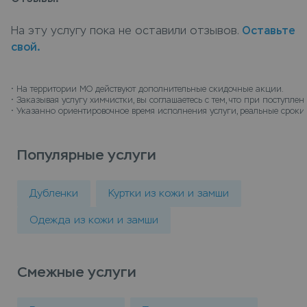
учитывая все особенности материала изделия.
Сдать кожаное пальто до колена в химчистку
На эту услугу пока не оставили отзывов.
Оставьте
можно в пунктах приема Leda, или закажите
свой.
химчистку с доставкой на дом, курьер заберет
вещи и доставит их чистыми.
• 
На территории МО действуют дополнительные скидочные акции.
• 
Заказывая услугу химчистки, вы соглашаетесь с тем, что при поступл
• 
Указанно ориентировочное время исполнения услуги, реальные сроки 
Популярные услуги
Дубленки
Куртки из кожи и замши
Одежда из кожи и замши
Смежные услуги