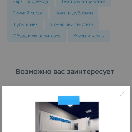
Верхняя одежда
Текстиль и трикотаж
Зимний спорт
Кожа и дубленки
Шубы и мех
Домашний текстиль
Обувь, кожгалантерея
Ковры и чехлы
Возможно вас заинтересует