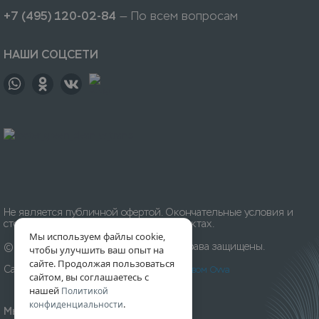
+7 (495) 120-02-84
— По всем вопросам
НАШИ СОЦСЕТИ
Не является публичной офертой. Окончательные условия и
стоимость уточняйте на приёмных пунктах.
Мы используем файлы cookie,
© 1996-
2026
Химчистка «Леда». Все права защищены.
чтобы улучшить ваш опыт на
сайте. Продолжая пользоваться
Сайт разработан и создан
Digital-агентством Ovva
сайтом, вы соглашаетесь с
нашей
Политикой
.
конфиденциальности
Мы принимаем к оплате: