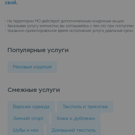
свой.
долговечным и требует особого
профессионального ухода. Химчистка шубы по
бедра II категории специалистами компании Leda
• 
На территории МО действуют дополнительные скидочные акции.
• 
Заказывая услугу химчистки, вы соглашаетесь с тем, что при поступл
обеспечит изделию из меха правильный уход и
• 
Указанно ориентировочное время исполнения услуги, реальные сроки 
вернет ей первоначальный внешний вид. Сдать
шуба по бедра ii категория в химчистку можно в
Популярные услуги
пунктах приема Leda, или закажите химчистку с
доставкой на дом, курьер заберет вещи и
доставит их чистыми.
Меховые изделия
Смежные услуги
Верхняя одежда
Текстиль и трикотаж
Зимний спорт
Кожа и дубленки
Шубы и мех
Домашний текстиль