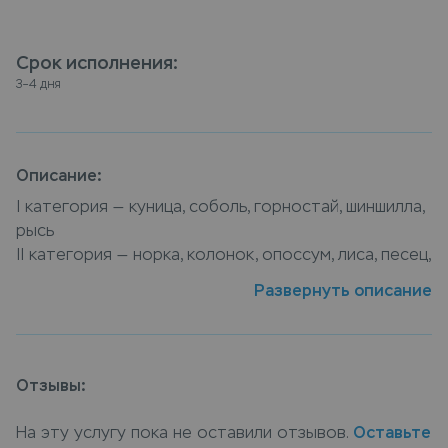
Срок исполнения
:
3–4 дня
Описание:
I категория — куница, соболь, горностай, шиншилла, 
рысь

II категория — норка, колонок, опоссум, лиса, песец, 
чернобурка, каракуль, енот, котик, ондатра, боб

Развернуть описание
III категория — кролик, цигейка, мутон, нутрия, волк, 
лама, белка
Шуба по бедра ii категория как и все меховые
Отзывы:
изделия в целом, являются той категорией вещей,
которые ни в коем случае нельзя стирать в
На эту услугу пока не оставили отзывов.
Оставьте
домашних условиях. Материал изделия является