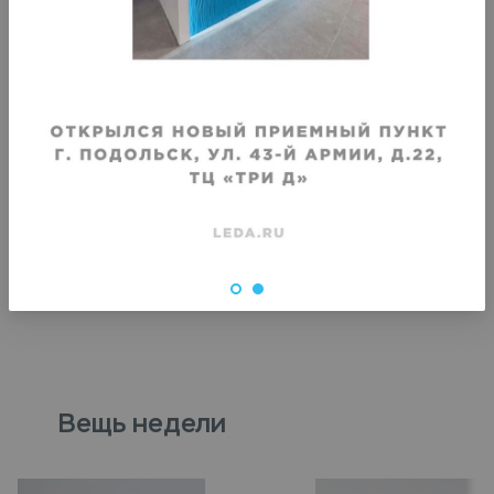
VIP
VIP
Химчистка полушубка из
Химчистка длинной шу
синтетического меха
синтетического меха
Срок исполнения
:
Срок исполнения
:
3–4 дня
3–4 дня
4000
₽
4570
₽
Вещь недели