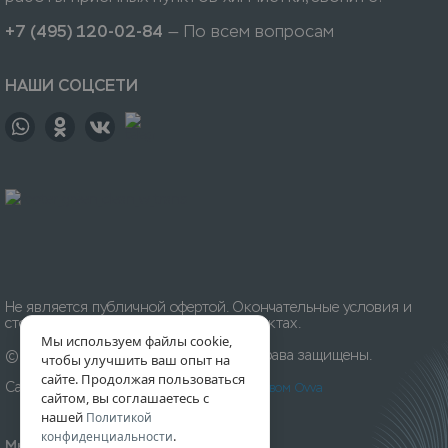
+7 (495) 120-02-84
— По всем вопросам
НАШИ СОЦСЕТИ
Не является публичной офертой. Окончательные условия и
стоимость уточняйте на приёмных пунктах.
Мы используем файлы cookie,
© 1996-
2026
Химчистка «Леда». Все права защищены.
чтобы улучшить ваш опыт на
сайте. Продолжая пользоваться
Сайт разработан и создан
Digital-агентством Ovva
сайтом, вы соглашаетесь с
нашей
Политикой
.
конфиденциальности
Мы принимаем к оплате: