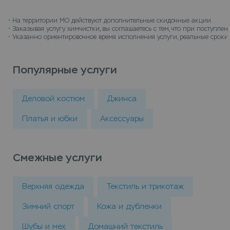
химчистку можно в пунктах приема Leda, или
закажите химчистку с доставкой на дом, курьер
• 
На территории МО действуют дополнительные скидочные акции.
• 
Заказывая услугу химчистки, вы соглашаетесь с тем, что при поступл
заберет вещи и доставит их чистыми.
• 
Указанно ориентировочное время исполнения услуги, реальные сроки 
Популярные услуги
Деловой костюм
Джинса
Платья и юбки
Аксессуары
Смежные услуги
Верхняя одежда
Текстиль и трикотаж
Зимний спорт
Кожа и дубленки
Шубы и мех
Домашний текстиль