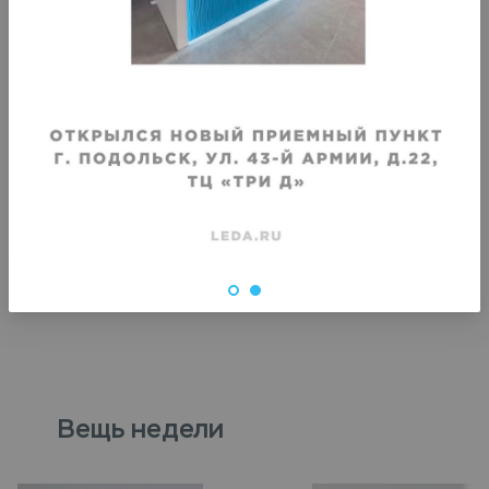
VIP
VIP
Химчистка кардигана
Химчистка летнего пид
коротким рукавом
Срок исполнения
:
Срок исполнения
:
3–4 дня
3–4 дня
1650
₽
907.5
₽
1210
₽
Вещь недели