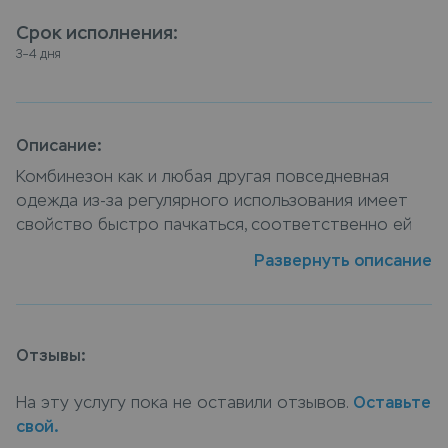
Срок исполнения
:
3–4 дня
Описание:
Комбинезон как и любая другая повседневная
одежда из-за регулярного использования имеет
свойство быстро пачкаться, соответственно ей
требуется постоянный уход и чистка от пятен.
Развернуть описание
Химчистка комбинезона от компании Leda — услуга
которая поможет не только очистить изделие от
пятен и загрязнений, но сохранить его ухоженный
первозданный вид, специалисты нашей компании
Отзывы:
бережно очистят комбинезон практически от
любых загрязнений и подберут оптимальную
На эту услугу пока не оставили отзывов.
Оставьте
технологию для стирки учитывая все особенности
свой.
материала и вида загрязнения. Сдать комбинезон в