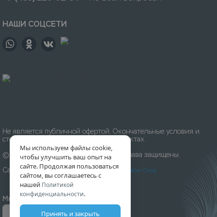
НАШИ СОЦСЕТИ
Не является публичной офертой. Окончательные условия и
стоимость уточняйте на приёмных пунктах.
Мы используем файлы cookie,
© 1996-
2026
Химчистка «Леда». Все права защищены.
чтобы улучшить ваш опыт на
сайте. Продолжая пользоваться
Сайт разработан и создан
Digital-агентством Ovva
сайтом, вы соглашаетесь с
нашей
Политикой
.
конфиденциальности
Мы принимаем к оплате:
Принять и закрыть