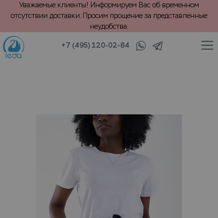
Уважаемые клиенты! Информируем Вас об временном
отсутствии доставки. Просим прощение за представленные
неудобства.
+7 (495) 120-02-84
/
/
тиль и трикотаж
Повседневная одежда
VIP химчистка шорт