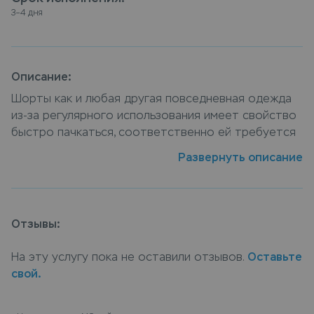
3–4 дня
Описание:
Шорты как и любая другая повседневная одежда
из-за регулярного использования имеет свойство
быстро пачкаться, соответственно ей требуется
постоянный уход и чистка от пятен. VIP химчистка
Развернуть описание
шорт от компании Leda — услуга которая поможет
не только очистить изделие от пятен и
загрязнений, но сохранить его ухоженный
первозданный вид, специалисты нашей компании
Отзывы:
бережно очистят шорты практически от любых
загрязнений и подберут оптимальную технологию
На эту услугу пока не оставили отзывов.
Оставьте
для стирки учитывая все особенности материала
свой.
и вида загрязнения. Сдать шорты в химчистку
можно в пунктах приема Leda, или закажите