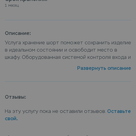
1 месяц
Описание:
Услуга хранение шорт поможет сохранить изделие
в идеальном состоянии и освободит место в
шкафу. Оборудованная системой контроля входа и
видеонаблюдением зона хранения обеспечивает
Развернуть описание
сохранность и безопасность вещей. Сдать шорты
на хранение можно в пунктах приема Leda, или
закажите услугу хранение шорт с доставкой на
дом, курьер заберет вещи, а по окончанию срока
Отзывы:
хранения доставит их обратно.
На эту услугу пока не оставили отзывов.
Оставьте
свой.