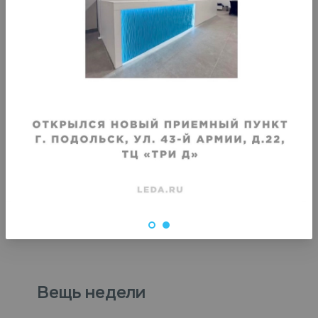
Хранение кардигана
Хранение летнего пидж
коротким рукавом
Срок хранения
:
Срок хранения
:
1 месяц
1 месяц
от
1460
₽
от
1460
₽
Вещь недели