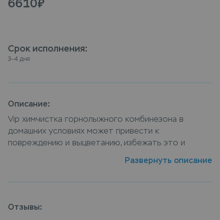
6610
₽
Срок исполнения
:
3–4 дня
Описание:
Vip химчистка горнолыжного комбинезона в
домашних условиях может привести к
повреждению и выцветанию, избежать это и
обеспечить горнолыжный комбинезон
Развернуть описание
профессиональным уходом можно
воспользовавшись нашими услугами, наши
специалисты оптимальную технологию обработки
материала изделия в соответствии со всеми
Отзывы:
особенностями горнолыжный комбинезон. Сдать