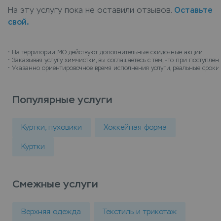
горнолыжный комбинезон в химчистку можно в
На эту услугу пока не оставили отзывов.
Оставьте
пунктах приема Leda, или закажите химчистку с
свой.
доставкой на дом, курьер заберет вещи и
доставит их чистыми.
• 
На территории МО действуют дополнительные скидочные акции.
• 
Заказывая услугу химчистки, вы соглашаетесь с тем, что при поступл
• 
Указанно ориентировочное время исполнения услуги, реальные сроки 
Популярные услуги
Куртки, пуховики
Хоккейная форма
Куртки
Смежные услуги
Верхняя одежда
Текстиль и трикотаж