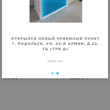
VIP
VIP
Химчистка горнолыжного
Химчистка брюк (пух и
комбинезона
Срок исполнения
:
Срок исполнения
:
3–4 дня
3–4 дня
3660
₽
2290
₽