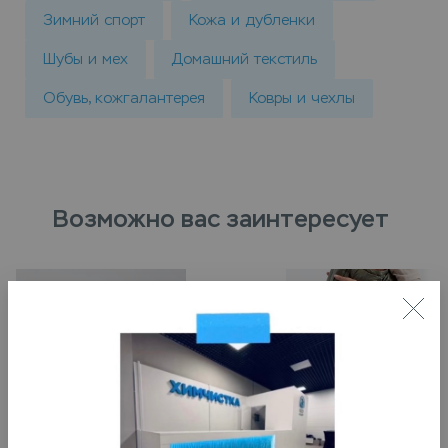
Зимний спорт
Кожа и дубленки
Шубы и мех
Домашний текстиль
Обувь, кожгалантерея
Ковры и чехлы
Возможно вас заинтересует