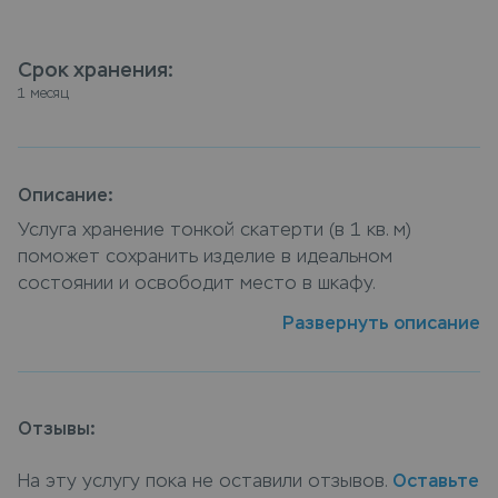
Срок хранения
:
1 месяц
Описание:
Услуга хранение тонкой скатерти (в 1 кв. м)
поможет сохранить изделие в идеальном
состоянии и освободит место в шкафу.
Оборудованная системой контроля входа и
Развернуть описание
видеонаблюдением зона хранения обеспечивает
сохранность и безопасность вещей. Сдать
скатерть тонкая (в 1 кв. м) на хранение можно в
пунктах приема Leda, или закажите услугу
Отзывы:
хранение тонкой скатерти (в 1 кв. м) с доставкой
на дом, курьер заберет вещи, а по окончанию
На эту услугу пока не оставили отзывов.
Оставьте
срока хранения доставит их обратно.