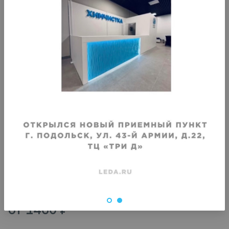
Хранение плотной скатерти (в 1 кв.
м)
Срок хранения
:
1 месяц
от
1460
₽