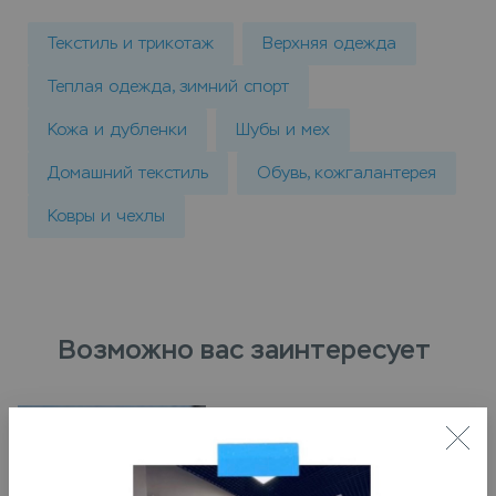
Текстиль и трикотаж
Верхняя одежда
Теплая одежда, зимний спорт
Кожа и дубленки
Шубы и мех
Домашний текстиль
Обувь, кожгалантерея
Ковры и чехлы
Возможно вас заинтересует