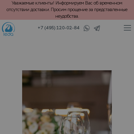
Уважаемые клиенты! Информируем Вас об временном
отсутствии доставки. Просим прощение за представленные
неудобства.
+7 (495) 120-02-84
/
/
й текстиль
Скатерти
Хранение тонкой скатерти (в 1 кв. м)