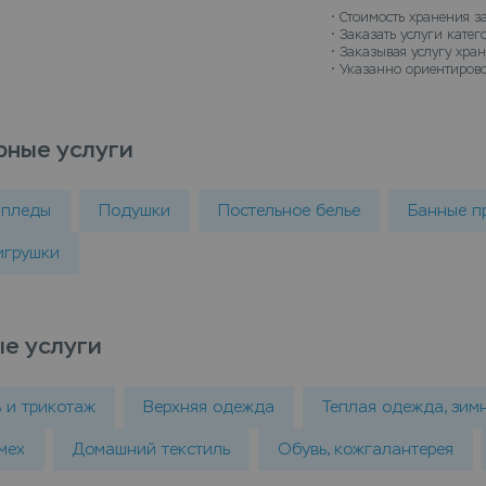
• 
Стоимость хранения з
• 
Заказать услуги кате
• 
Заказывая услугу хран
• 
Указанно ориентирово
рные услуги
 пледы
Подушки
Постельное белье
Банные п
игрушки
е услуги
ь и трикотаж
Верхняя одежда
Теплая одежда, зим
мех
Домашний текстиль
Обувь, кожгалантерея