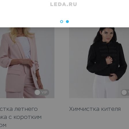
VIP
стка летнего
Химчистка кителя
ка с коротким
ом