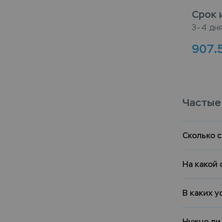
Срок 
3–4 дн
907.
Частые
Сколько 
На какой 
В каких у
Нужно ли