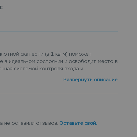
я
:
плотной скатерти (в 1 кв. м) поможет
ие в идеальном состоянии и освободит место в
анная системой контроля входа и
м зона хранения обеспечивает сохранность и
Развернуть описание
й. Сдать скатерть плотная (в 1 кв. м) на
 пунктах приема Leda, или закажите услугу
скатерти (в 1 кв. м) с доставкой на дом,
ещи, а по окончанию срока хранения доставит
ка не оставили отзывов.
Оставьте свой.