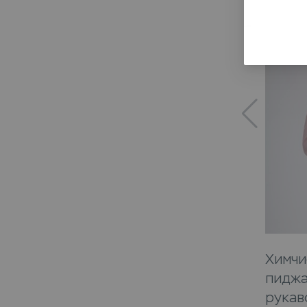
Химчи
пиджа
рукав