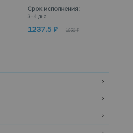
Срок исполнения
:
Срок
3–4 дня
3–4 дн
1237.5
₽
100
1650
₽