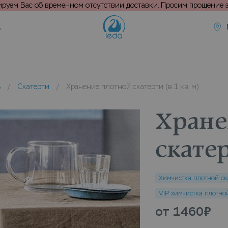
уем Вас об временном отсутствии доставки. Просим прощение з
А
ь
/
Скатерти
/
Хранение плотной скатерти (в 1 кв. м)
Хране
скатер
Химчистка плотной скат
VIP химчистка плотной 
от 1460
₽