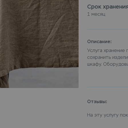
Срок хранени
1 месяц
Описание:
Услуга хранение 
сохранить издел
шкафу. Оборудов
видеонаблюдение
безопасность веще
хранение можно в
хранение плотной 
курьер заберет в
Отзывы:
их обратно.
На эту услугу по