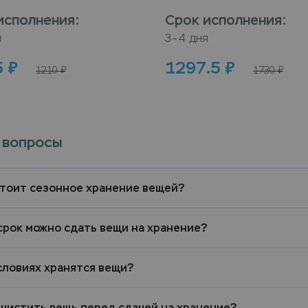
исполнения
:
Срок исполнения
:
я
3–4 дня
5
₽
1297.5
₽
1210
₽
1730
₽
 вопросы
стоит сезонное хранение вещей?
срок можно сдать вещи на хранение?
словиях хранятся вещи?
 чистить вещь перед сдачей на хранение?