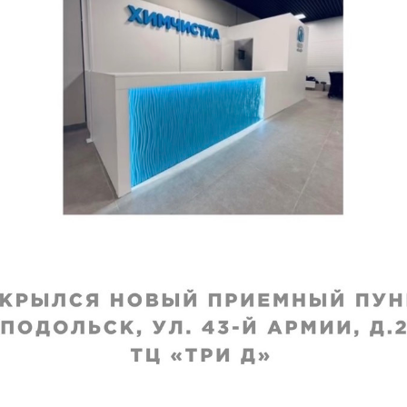
ние тонкой
ти (в 1 кв. м)
хранения
:
ц
460
₽
 недели