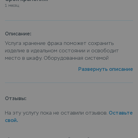
1 месяц
Описание:
Услуга хранение фрака поможет сохранить
изделие в идеальном состоянии и освободит
место в шкафу. Оборудованная системой
контроля входа и видеонаблюдением зона
Развернуть описание
хранения обеспечивает сохранность и
безопасность вещей. Сдать фрак на хранение
можно в пунктах приема Leda, или закажите услугу
хранение фрака с доставкой на дом, курьер
Отзывы:
заберет вещи, а по окончанию срока хранения
доставит их обратно.
На эту услугу пока не оставили отзывов.
Оставьте
свой.