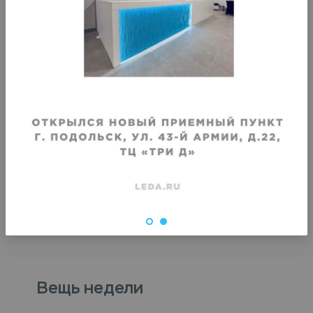
Хранение летнего пиджака с
Хранение кителя
коротким рукавом
Срок хранения
:
Срок хранения
:
1 месяц
1 месяц
от
1460
₽
от
1460
₽
Вещь недели