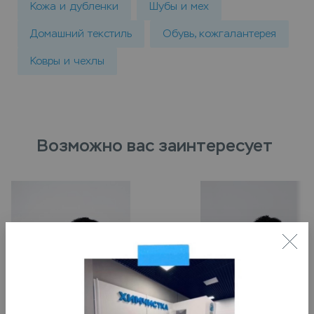
Кожа и дубленки
Шубы и мех
Домашний текстиль
Обувь, кожгалантерея
Ковры и чехлы
Возможно вас заинтересует