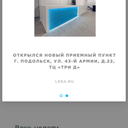
Хранение трикотажного платья
Хранение сарафана
Срок хранения
:
Срок хранения
:
1 месяц
1 месяц
от
1460
₽
от
1460
₽
Вещь недели