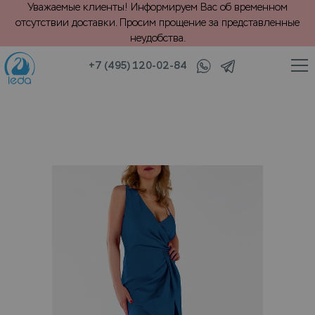
Уважаемые клиенты! Информируем Вас об временном
отсутствии доставки. Просим прощение за представленные
неудобства.
+7 (495) 120-02-84
/
/
иль и трикотаж
Платья и юбки
Хранение вечернего платья