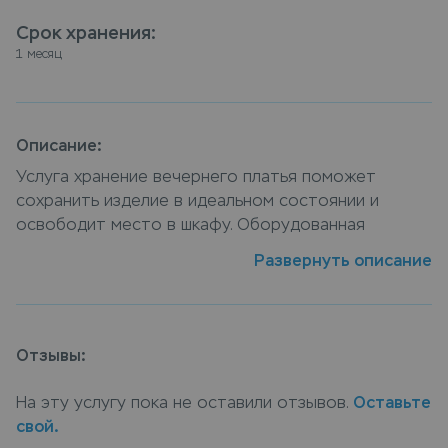
Срок хранения
:
1 месяц
Описание:
Услуга хранение вечернего платья поможет
сохранить изделие в идеальном состоянии и
освободит место в шкафу. Оборудованная
системой контроля входа и видеонаблюдением
Развернуть описание
зона хранения обеспечивает сохранность и
безопасность вещей. Сдать платье вечернее на
хранение можно в пунктах приема Leda, или
закажите услугу хранение вечернего платья с
Отзывы:
доставкой на дом, курьер заберет вещи, а по
окончанию срока хранения доставит их обратно.
На эту услугу пока не оставили отзывов.
Оставьте
свой.