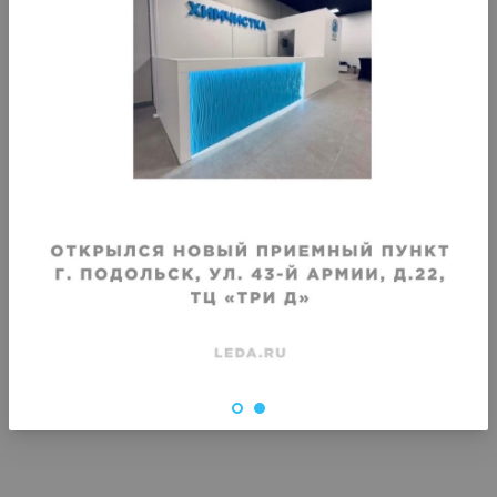
Хранение жилета из пальтовой
Хранение плаща
ткани
Срок хранения
:
Срок хранения
:
1 месяц
1 месяц
от
1460
₽
от
1460
₽