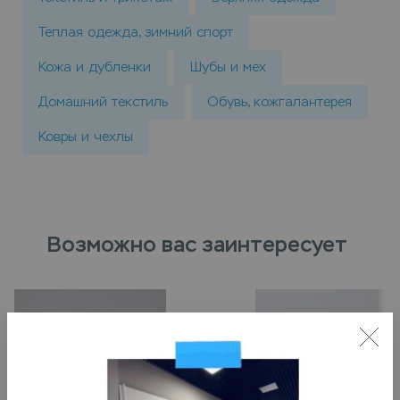
Теплая одежда, зимний спорт
Кожа и дубленки
Шубы и мех
Домашний текстиль
Обувь, кожгалантерея
Ковры и чехлы
Возможно вас заинтересует