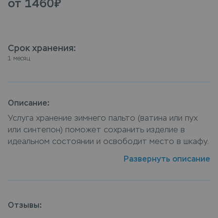
от 1460
₽
Срок хранения
:
1 месяц
Описание:
Услуга хранение зимнего пальто (ватина или пух
или синтепон) поможет сохранить изделие в
идеальном состоянии и освободит место в шкафу.
Оборудованная системой контроля входа и
Развернуть описание
видеонаблюдением зона хранения обеспечивает
сохранность и безопасность вещей. Сдать пальто
зимнее (ватина или пух или синтепон) на хранение
можно в пунктах приема Leda, или закажите услугу
Отзывы:
хранение зимнего пальто (ватина или пух или