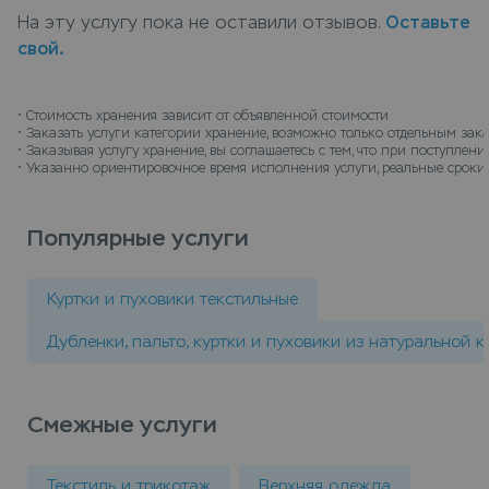
синтепон) с доставкой на дом, курьер заберет
На эту услугу пока не оставили отзывов.
Оставьте
вещи, а по окончанию срока хранения доставит их
свой.
обратно.
• 
Стоимость хранения зависит от объявленной стоимости
• 
Заказать услуги категории хранение, возможно только отдельным зак
• 
Заказывая услугу хранение, вы соглашаетесь с тем, что при поступле
• 
Указанно ориентировочное время исполнения услуги, реальные сроки 
Популярные услуги
Куртки и пуховики текстильные
Дубленки, пальто, куртки и пуховики из натуральной 
Смежные услуги
Текстиль и трикотаж
Верхняя одежда