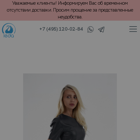
Уважаемые клиенты! Информируем Вас об временном
отсутствии доставки. Просим прощение за представленные
неудобства.
+7 (495) 120-02-84
/
/
ки
Одежда из кожи и замши
VIP крашение кожаного платья