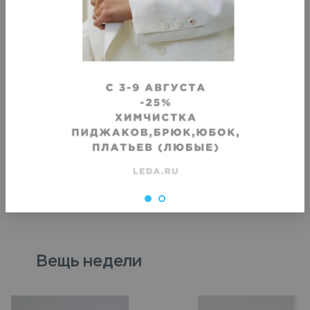
VIP
VIP
Крашение кожаной длинной юбки
Крашение кожаного пл
Срок исполнения
:
Срок исполнения
:
3–4 дня
3–4 дня
2420
₽
2420
₽
Вещь недели