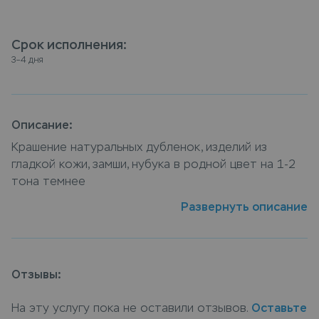
Срок исполнения
:
3–4 дня
Описание:
Крашение натуральных дубленок, изделий из 
гладкой кожи, замши, нубука в родной цвет на 1-2 
тона темнее
Развернуть описание
Платье из кожи как и любое другое изделие из
кожи и замши со временм имеет свойство
выцветать, вернуть насыщенный цвет изделию
поможет наша услуга vip крашение кожаного
Отзывы:
платья, специалисты компании подберут
оптимальную технологию окрашивания, учитывая
На эту услугу пока не оставили отзывов.
Оставьте
все особенности материала изделия. Сдать платье