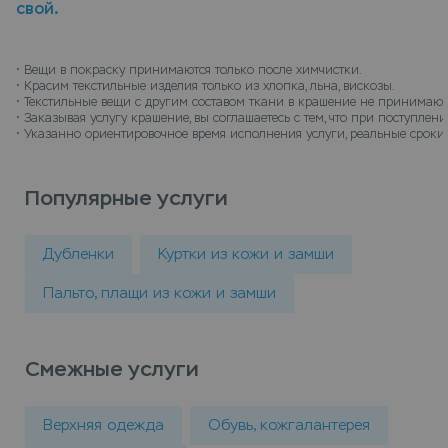
свой.
из кожи в химчистку для окрашивания можно в
пунктах приема Leda, или закажите услугу vip
крашение кожаного платья с доставкой на дом,
• 
Вещи в покраску принимаются только после химчистки.
• 
Красим текстильные изделия только из хлопка, льна, вискозы.
курьер заберет вещи и доставит их на дом когда
• 
Текстильные вещи с другим составом ткани в крашение не принимают
все будет готов.
• 
Заказывая услугу крашение, вы соглашаетесь с тем, что при поступле
• 
Указанно ориентировочное время исполнения услуги, реальные сроки 
Популярные услуги
Дубленки
Куртки из кожи и замши
Пальто, плащи из кожи и замши
Смежные услуги
Верхняя одежда
Обувь, кожгалантерея