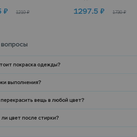
5
₽
1297.5
₽
1210
₽
1730
₽
 вопросы
стоит покраска одежды?
оки выполнения?
 перекрасить вещь в любой цвет?
 ли цвет после стирки?