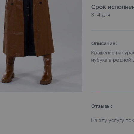
Срок исполне
3–4 дня
Описание:
Крашение натураль
нубука в родной 
Кожаное пальто д
замши со времен
насыщенный цвет
кожаного пальто
оптимальную тех
Отзывы:
особенности мат
длинное в химчис
На эту услугу по
Leda, или закажи
доставкой на дом