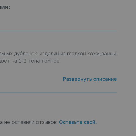
ния
:
ных дубленок, изделий из гладкой кожи, замши, 
цвет на 1-2 тона темнее
линное как и любое другое изделие из кожи и
Развернуть описание
м имеет свойство выцветать, вернуть
 изделию поможет наша услуга крашение
 длинное, специалисты компании подберут
нологию окрашивания, учитывая все
ериала изделия. Сдать кожаное пальто
тку для окрашивания можно в пунктах приема
ка не оставили отзывов.
Оставьте свой.
те услугу крашение кожаного пальто длинное с
, курьер заберет вещи и доставит их на дом