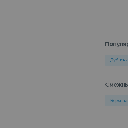
Популя
Дублен
Смежны
Верхняя