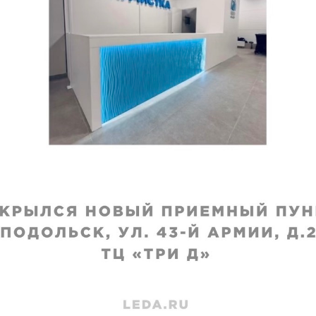
ние кожаного
о до колена
исполнения
:
я
₽
 недели