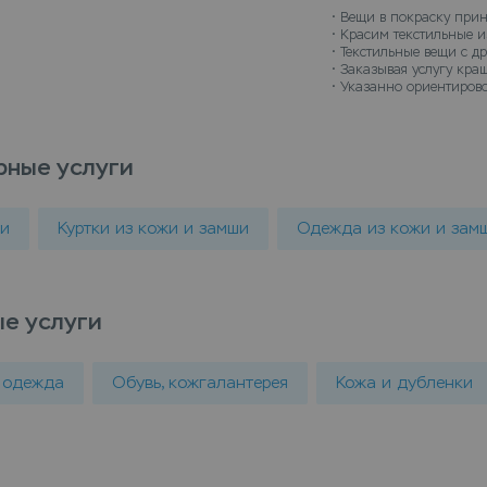
когда все будет 
• 
Вещи в покраску прин
• 
Красим текстильные из
• 
Текстильные вещи с д
• 
Заказывая услугу краш
• 
Указанно ориентирово
рные услуги
ки
Куртки из кожи и замши
Одежда из кожи и зам
е услуги
 одежда
Обувь, кожгалантерея
Кожа и дубленки