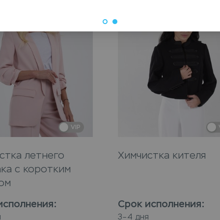
VIP
стка летнего
Химчистка кителя
ка с коротким
ом
исполнения
:
Срок исполнения
:
я
3–4 дня