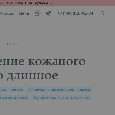
а представленные неудобства.
Цены
+7 (495) 120-02-84
Москва
о длинное
ние кожаного
о длинное
альто длинное
VIP химчистка кожаного пальто длинное
о пальто длинное
Хранение кожаного пальто длинное