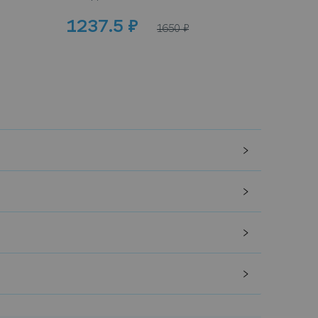
1237.5
₽
100
1650
₽