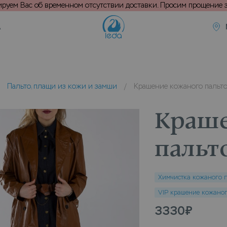
уем Вас об временном отсутствии доставки. Просим прощение з
А
/
Пальто, плащи из кожи и замши
/
Крашение кожаного пальт
Краше
пальт
Химчистка кожаного п
VIP крашение кожаног
3330
₽