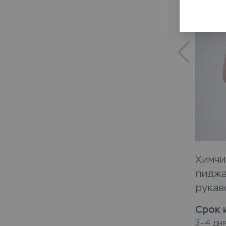
Химчи
пиджа
рукав
Срок 
3–4 дн