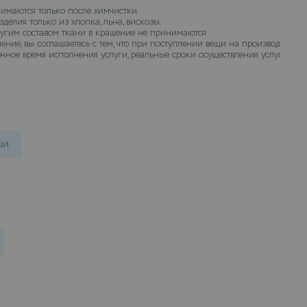
готов.
имаются только после химчистки.
делия только из хлопка, льна, вискозы.
ругим составом ткани в крашение не принимаются
ение, вы соглашаетесь с тем, что при поступлении вещи на производство 
чное время исполнения услуги, реальные сроки осуществления услуги кра
ши