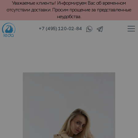
Уважаемые клиенты! Информируем Вас об временном
отсутствии доставки. Просим прощение за представленные
неудобства.
+7 (495) 120-02-84
/
/
/
талог
Ремонт
Укорачивание низа
Ремонт куртки (кожа)