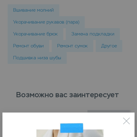
Вшивание молний
Укорачивание рукавов (пара)
Укорачивание брюк
Замена подкладки
Ремонт обуви
Ремонт сумок
Другое
Подшивка низа шубы
Возможно вас заинтересует