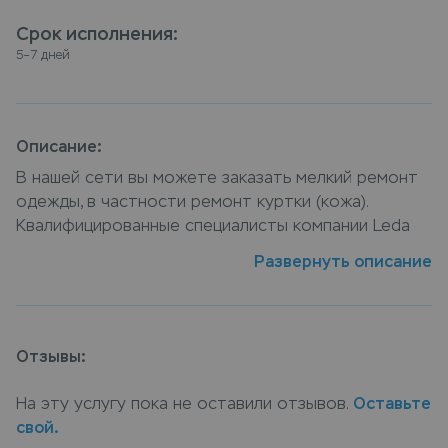
Срок исполнения
:
5–7 дней
Описание:
В нашей сети вы можете заказать мелкий ремонт
одежды, в частности ремонт куртки (кожа).
Квалифицированные специалисты компании Leda
отремонтируют изделие и выполнят укорачивание
Развернуть описание
низа. Осуществить ремонт куртки (кожа) можно в
пунктах приема Leda, или заказать ремонт с
доставкой на дом, курьер заберет вещи и
доставит их на дом когда все будет готов.
Отзывы:
На эту услугу пока не оставили отзывов.
Оставьте
свой.