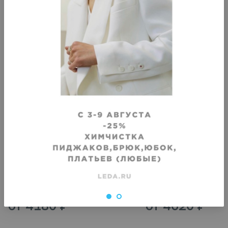
Укорачивание низа
Укорачивание низа
Дубленка (текстиль)
Дубленка (кожа)
Срок исполнения
:
Срок исполнения
:
5–7 дней
5–7 дней
от
4180
₽
от
4620
₽