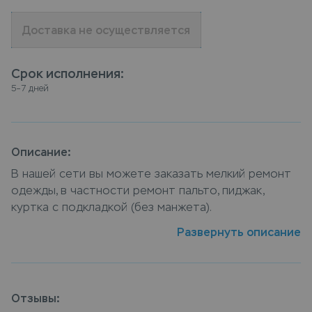
Доставка не осуществляется
Срок исполнения
:
5–7 дней
Описание:
В нашей сети вы можете заказать мелкий ремонт
одежды, в частности ремонт пальто, пиджак,
куртка с подкладкой (без манжета).
Квалифицированные специалисты компании Leda
Развернуть описание
отремонтируют и выполнят укорачивание рукавов
(пара). Осуществить ремонт пальто, пиджак, куртка
с подкладкой (без манжета) можно в пунктах
приема Leda, или заказать ремонт с доставкой на
Отзывы:
дом, курьер заберет вещи и доставит их на дом