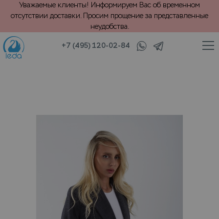
Уважаемые клиенты! Информируем Вас об временном
отсутствии доставки. Просим прощение за представленные
неудобства.
+7 (495) 120-02-84
/
ара)
Ремонт пальто, пиджак, куртка с подкладкой (без манжета)