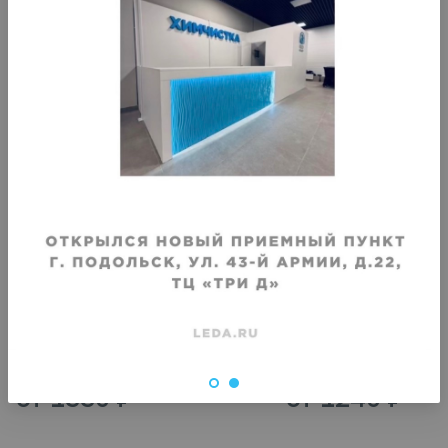
Укорачивание
Укорачивание
рукавов (пара)
рукавов (пара)
Рубашка (текстиль)
Пальто, пиджак, куртка 
подкладки
Срок исполнения
:
Срок исполнения
:
5–7 дней
5–7 дней
от
1330
₽
от
1240
₽