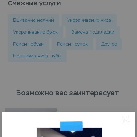
Смежные услуги
Вшивание молний
Укорачивание низа
Укорачивание брюк
Замена подкладки
Ремонт обуви
Ремонт сумок
Другое
Подшивка низа шубы
Возможно вас заинтересует