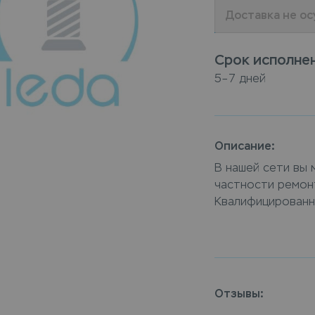
Доставка не о
Срок исполне
5–7 дней
Описание:
В нашей сети вы 
частности ремонт
Квалифицированн
отремонтируют и 
Осуществить ремо
(кожа) можно в п
доставкой на дом
когда все будет 
Отзывы: