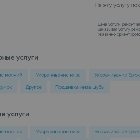
На эту услугу по
• 
Цена услуги ремонт ва
• 
Заказывая услугу ремо
• 
Указанно ориентировоч
рные услуги
ие молний
Укорачивание низа
Укорачивание брюк
сумок
Другое
Подшивка низа шубы
е услуги
ие молний
Укорачивание низа
Укорачивание брюк