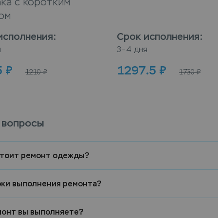
ка с коротким
ом
исполнения
:
Срок исполнения
:
я
3–4 дня
5
₽
1297.5
₽
1210
₽
1730
₽
 вопросы
стоит ремонт одежды?
оки выполнения ремонта?
монт вы выполняете?