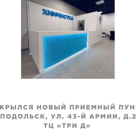
ивание рукавов (пара)
Укорачивание рукавов (пара)
ка (текстиль)
Пальто, пиджак, кур
без подкладки
исполнения
:
Срок исполнения
:
ей
5–7 дней
330
₽
от
1240
₽
 недели