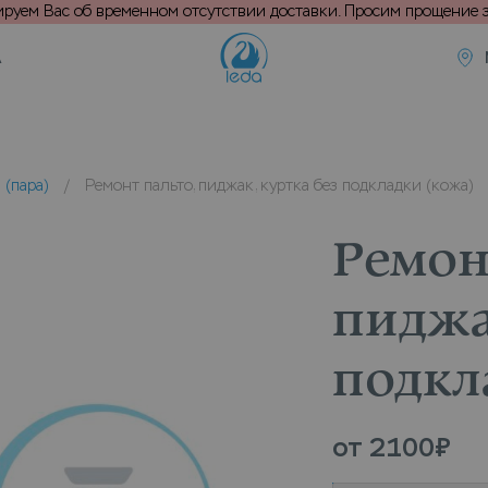
уем Вас об временном отсутствии доставки. Просим прощение з
А
 (пара)
/
Ремонт пальто, пиджак, куртка без подкладки (кожа)
Ремон
пиджа
подкл
от
2100
₽