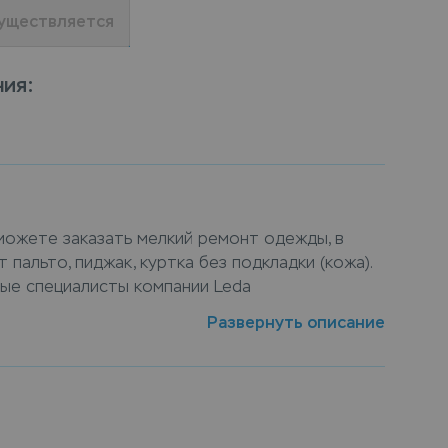
существляется
ния
:
можете заказать мелкий ремонт одежды, в
 пальто, пиджак, куртка без подкладки (кожа).
ые специалисты компании Leda
выполнят укорачивание рукавов (пара).
Развернуть описание
нт пальто, пиджак, куртка без подкладки
унктах приема Leda, или заказать ремонт с
, курьер заберет вещи и доставит их на дом
готов.