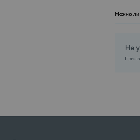
Можно ли
Не у
Прине