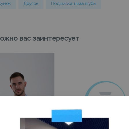
сумок
Другое
Подшивка низа шубы
ожно вас заинтересует