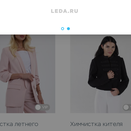
VIP
стка летнего
Химчистка кителя