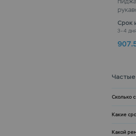
пиджа
рукав
Срок 
3–4 дн
907.
Частые
Сколько 
Какие ср
Какой ре