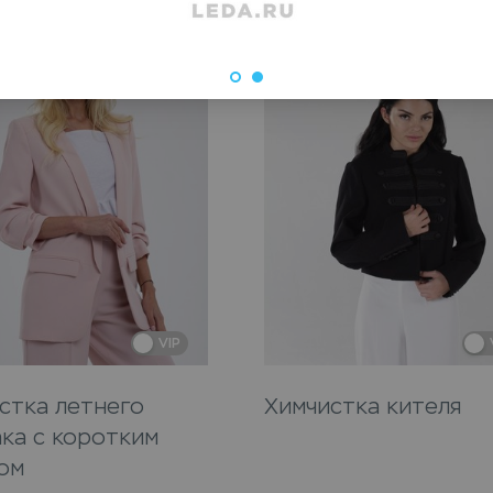
VIP
стка летнего
Химчистка кителя
ка с коротким
ом