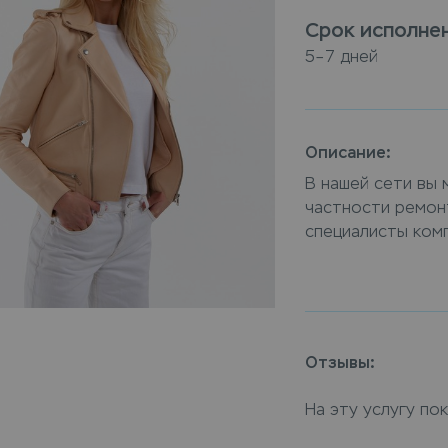
Срок исполне
5–7 дней
Описание:
В нашей сети вы 
частности ремонт
специалисты ком
выполнят замена
карманы (кожа) м
ремонт с доставк
на дом когда все
Отзывы:
На эту услугу по