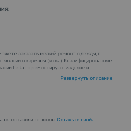
ния
:
можете заказать мелкий ремонт одежды, в
 молнии в карманы (кожа). Квалифицированные
пании Leda отремонтируют изделие и
 молний. Осуществить ремонт молнии в
Развернуть описание
ожно в пунктах приема Leda, или заказать
ой на дом, курьер заберет вещи и доставит их
 будет готов.
ка не оставили отзывов.
Оставьте свой.