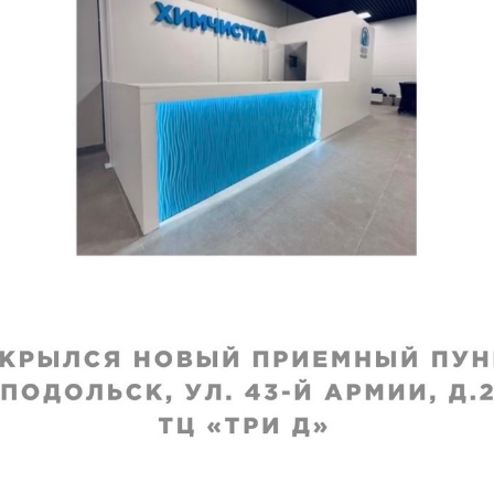
ние молний
Вшивание молний
сы
Молния в карманы
(текстиль)
исполнения
:
Срок исполнения
:
ей
5–7 дней
00
₽
от
980
₽
 недели