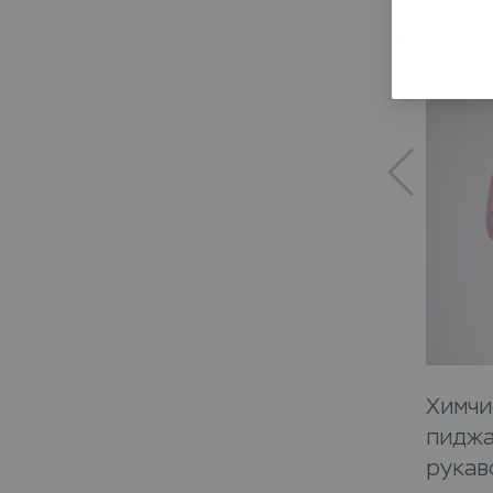
Химчи
пиджа
рукав