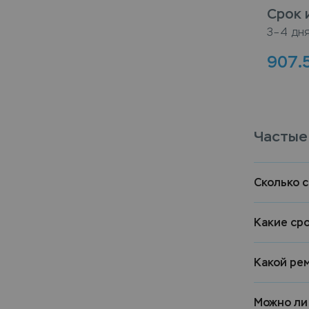
Срок 
3–4 дн
907.
Частые
Сколько 
Какие ср
Какой ре
Можно ли