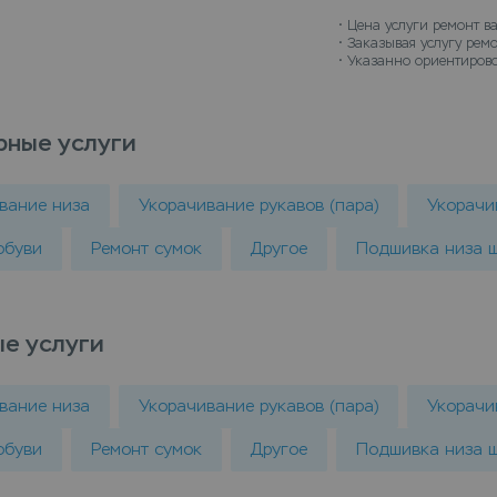
• 
Цена услуги ремонт ва
• 
Заказывая услугу ремо
• 
Указанно ориентировоч
рные услуги
вание низа
Укорачивание рукавов (пара)
Укорачи
обуви
Ремонт сумок
Другое
Подшивка низа 
е услуги
вание низа
Укорачивание рукавов (пара)
Укорачи
обуви
Ремонт сумок
Другое
Подшивка низа 