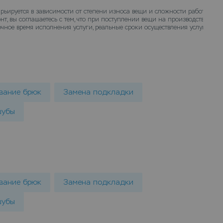
рьируется в зависимости от степени износа вещи и сложности работ. Точн
нт, вы соглашаетесь с тем, что при поступлении вещи на производство наи
ное время исполнения услуги, реальные сроки осуществления услуги ремо
вание брюк
Замена подкладки
шубы
вание брюк
Замена подкладки
шубы