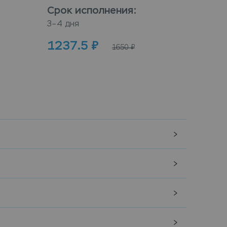
Срок исполнения
:
Срок
3–4 дня
3–4 дн
1237.5
₽
100
1650
₽