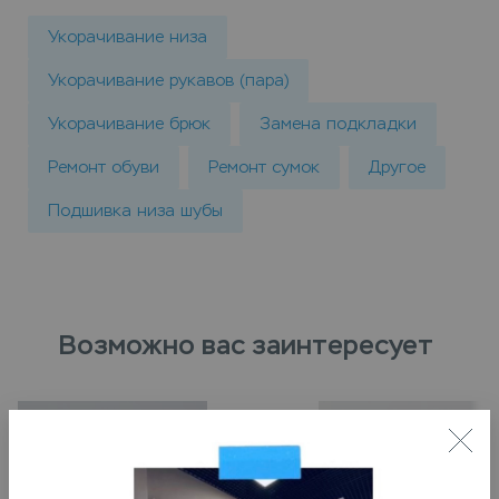
Укорачивание низа
Укорачивание рукавов (пара)
Укорачивание брюк
Замена подкладки
Ремонт обуви
Ремонт сумок
Другое
Подшивка низа шубы
Возможно вас заинтересует