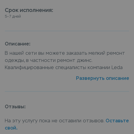
Срок исполнения
:
5–7 дней
Описание:
В нашей сети вы можете заказать мелкий ремонт
одежды, в частности ремонт джинс.
Квалифицированные специалисты компании Leda
отремонтируют изделие и выполнят замена
Развернуть описание
молний. Осуществить ремонт джинс можно в
пунктах приема Leda, или заказать ремонт с
доставкой на дом, курьер заберет вещи и
доставит их на дом когда все будет готов.
Отзывы:
На эту услугу пока не оставили отзывов.
Оставьте
свой.