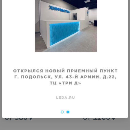
Вшивание молний
Вшивание молний
Молния в карманы (текстиль)
Молния в карманы (ко
Срок исполнения
:
Срок исполнения
:
5–7 дней
5–7 дней
от
980
₽
от
1200
₽