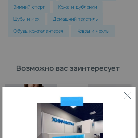
Зимний спорт
Кожа и дубленки
Шубы и мех
Домашний текстиль
Обувь, кожгалантерея
Ковры и чехлы
Возможно вас заинтересует