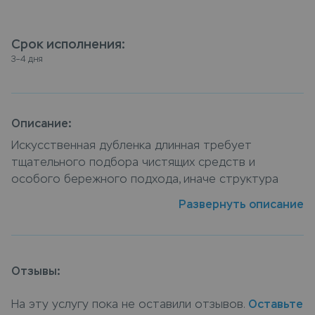
Срок исполнения
:
3–4 дня
Описание:
Искусственная дубленка длинная требует
тщательного подбора чистящих средств и
особого бережного подхода, иначе структура
материала изделия может быть повреждена. VIP
Развернуть описание
химчистка длинной искусственной дубленки
специалистами компании Leda обеспечит
деликатный уход и поможет вернуть любимой
вещи первозданный вид. Сдать искусственная
Отзывы:
дубленка длинная в химчистку можно в пунктах
приема Leda, или закажите химчистку с доставкой
На эту услугу пока не оставили отзывов.
Оставьте
на дом, курьер заберет вещи и доставит их