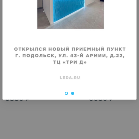
VIP
VIP
Химчистка длинной искусственной
Химчистка дубленки на 
дубленки
бедра
Срок исполнения
:
Срок исполнения
:
3–4 дня
3–4 дня
6880
₽
6630
₽