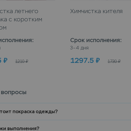
стка летнего
Химчистка кителя
ка с коротким
ом
исполнения
:
Срок исполнения
:
я
3–4 дня
5
₽
1297.5
₽
1210
₽
1730
₽
 вопросы
стоит покраска одежды?
оки выполнения?