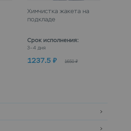
Химчистка жакета на
Химч
подкладе
Срок исполнения
:
Срок
3–4 дня
3–4 дн
1237.5
₽
100
1650
₽