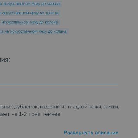
а искусственном меху до колена
 искусственном меху до колена
 искусственном меху до колена
ки на искусственном меху до колена
ния
:
ных дубленок, изделий из гладкой кожи, замши, 
цвет на 1-2 тона темнее
сственном меху до колена как и любое другое
Развернуть описание
и замши со временм имеет свойство выцветать,