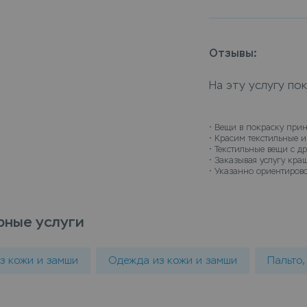
вернуть насыщен
крашение дубленк
специалисты ком
Отзывы:
окрашивания, учи
Сдать дубленка н
На эту услугу по
для окрашивания 
услугу крашение 
доставкой на дом
• 
Вещи в покраску прин
• 
Красим текстильные из
когда все будет 
• 
Текстильные вещи с д
• 
Заказывая услугу краш
• 
Указанно ориентирово
рные услуги
из кожи и замши
Одежда из кожи и замши
Пальто,