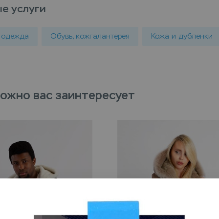
е услуги
 одежда
Обувь, кожгалантерея
Кожа и дубленки
ожно вас заинтересует