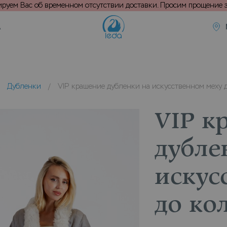
уем Вас об временном отсутствии доставки. Просим прощение з
А
/
Дубленки
/
VIP крашение дубленки на искусственном меху 
VIP к
дубле
искус
до ко