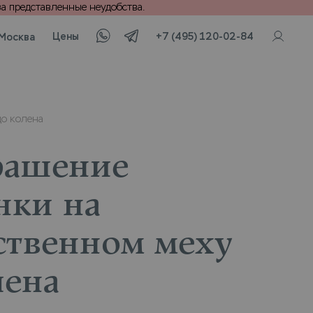
а представленные неудобства.
Цены
+7 (495) 120-02-84
Москва
до колена
рашение
нки на
ственном меху
лена