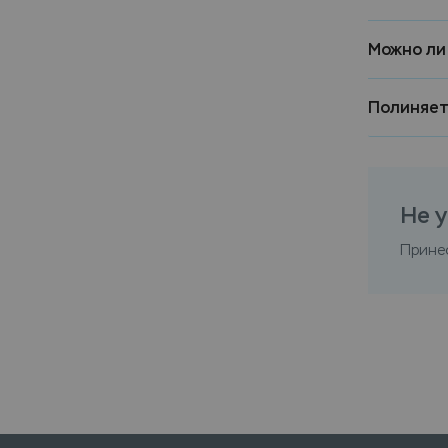
Можно ли
Полиняет
Не у
Прине