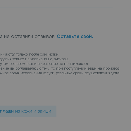
ный цвет изделию поможет наша услуга
и на искусственном меху до колена,
пании подберут оптимальную технологию
тывая все особенности материала изделия.
а искусственном меху до колена в химчистку
ка не оставили отзывов.
Оставьте свой.
можно в пунктах приема Leda, или закажите
дубленки на искусственном меху до колена с
, курьер заберет вещи и доставит их на дом
имаются только после химчистки.
делия только из хлопка, льна, вискозы.
готов.
ругим составом ткани в крашение не принимаются
ение, вы соглашаетесь с тем, что при поступлении вещи на производство 
чное время исполнения услуги, реальные сроки осуществления услуги кра
 плащи из кожи и замши