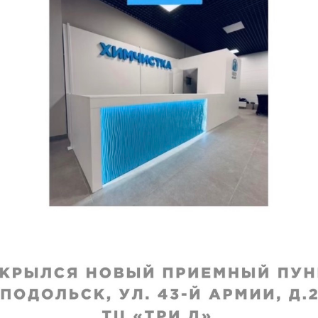
VIP
ние дубленки на
Крашение дубленки 
 до бедра
меху, до колена
исполнения
:
Срок исполнения
:
я
3–4 дня
₽
3760
₽