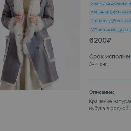
Химчистка дубленки н
Крашение дубленки на
Хранение дубленки на
VIP химчистка дублен
6200
₽
Срок исполне
3–4 дня
Описание:
Крашение натураль
нубука в родной 
Дубленка на иску
изделие из кожи 