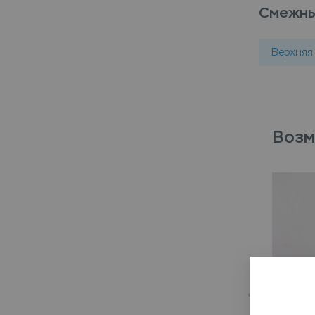
Смежны
Верхняя
Возм