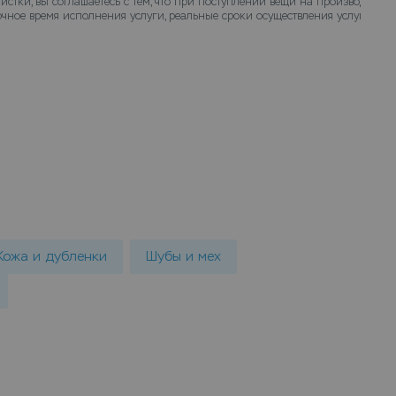
истки, вы соглашаетесь с тем, что при поступлении вещи на производство
чное время исполнения услуги, реальные сроки осуществления услуги химч
Кожа и дубленки
Шубы и мех