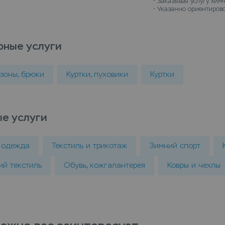
• 
Заказывая услугу химч
• 
Указанно ориентирово
рные услуги
зоны, брюки
Куртки, пуховики
Куртки
е услуги
 одежда
Текстиль и трикотаж
Зимний спорт
й текстиль
Обувь, кожгалантерея
Ковры и чехлы