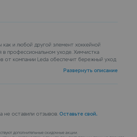
 как и любой другой элемент хоккейной
 в профессиональном уходе. Химчистка
ов от компании Leda обеспечит бережный уход
ую химчистку экипировки. Сдать вратарские
Развернуть описание
у можно в пунктах приема Leda, или закажите
авкой на дом, курьер заберет вещи и доставит
ка не оставили отзывов.
Оставьте свой.
ствуют дополнительные скидочные акции.