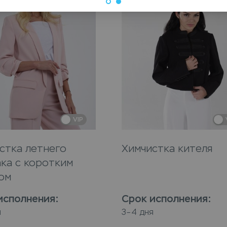
VIP
стка летнего
Химчистка кителя
ка с коротким
ом
исполнения
:
Срок исполнения
:
я
3–4 дня