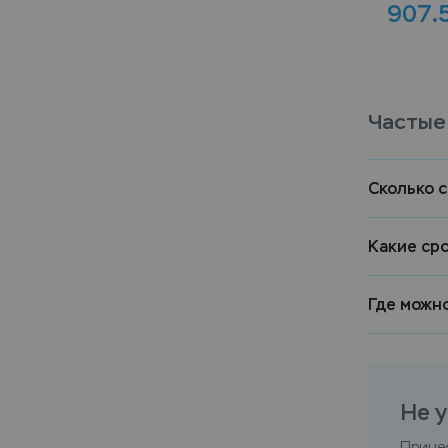
907.
Частые
Сколько 
Какие ср
Где можн
Не у
Прине