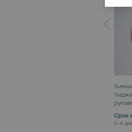
Химчи
пиджа
рукав
Срок 
3–4 дн