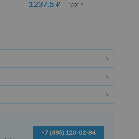
1237.5
₽
100
1650
₽
+7 (495) 120-02-84
атно.