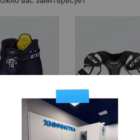
ожно вас заинтересует
стка хоккейных
Химчистка панциря