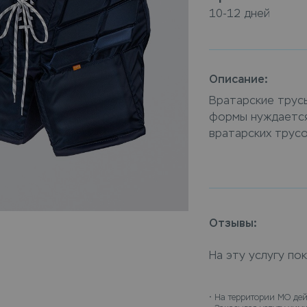
10-12 дней
Описание:
Вратарские трусы
формы нуждается
вратарских трус
и профессиональн
трусы в химчистк
химчистку с дост
их чистыми.
Отзывы:
На эту услугу по
• 
На территории МО дей