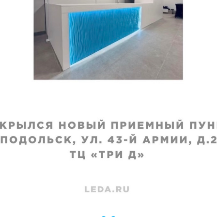
в
исполнения
:
Срок исполнения
:
дней
10-12 дней
₽
1130
₽
 недели