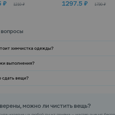
5
₽
1297.5
₽
1210
₽
1730
₽
 вопросы
стоит химчистка одежды?
оки выполнения?
о сдать вещи?
верены, можно ли чистить вещь?
сите изделие на любой пункт приёма — мастер оценит беспл