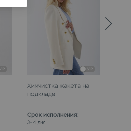
VIP
VIP
Химчистка жакета на
Химч
подкладе
Срок исполнения
:
Срок
3–4 дня
3–4 дн