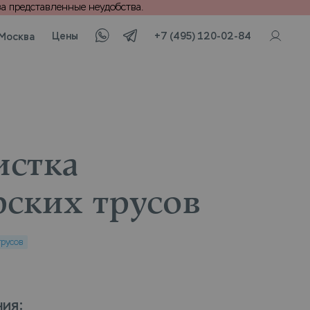
а представленные неудобства.
Цены
+7 (495) 120-02-84
Москва
стка
рских трусов
трусов
ния
: