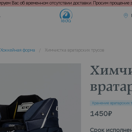
уем Вас об временном отсутствии доставки. Просим прощение з
А
Хоккейная форма
/
Химчистка вратарских трусов
Химчи
врата
Хранение вратарских 
1450
₽
Срок исполне