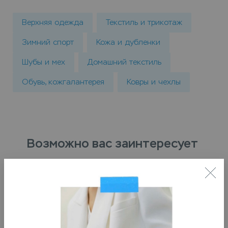
Верхняя одежда
Текстиль и трикотаж
Зимний спорт
Кожа и дубленки
Шубы и мех
Домашний текстиль
Обувь, кожгалантерея
Ковры и чехлы
Возможно вас заинтересует