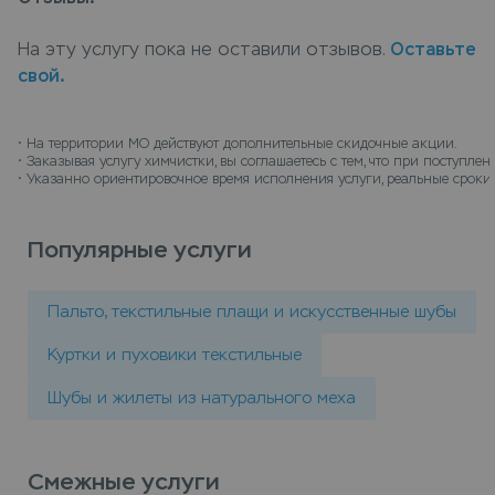
загрязнений, но сохранить его ухоженный
первозданный вид, специалисты нашей компании
На эту услугу пока не оставили отзывов.
Оставьте
бережно очистят кожаный пуховик длинный
свой.
практически от любых загрязнений и подберут
оптимальную технологию для стирки учитывая все
особенности материала и вида загрязнения. Сдать
• 
На территории МО действуют дополнительные скидочные акции.
• 
Заказывая услугу химчистки, вы соглашаетесь с тем, что при поступл
кожаный пуховик длинный в химчистку можно в
• 
Указанно ориентировочное время исполнения услуги, реальные сроки 
пунктах приема Leda, или закажите химчистку с
доставкой на дом, курьер заберет вещи и
Популярные услуги
доставит их чистыми.
Пальто, текстильные плащи и искусственные шубы
Куртки и пуховики текстильные
Шубы и жилеты из натурального меха
Смежные услуги