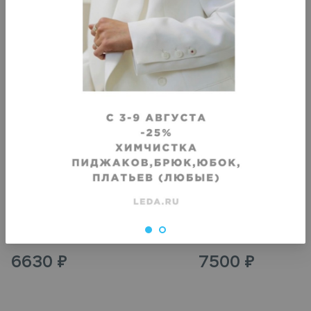
VIP
VIP
Химчистка дубленки на меху, до
Химчистка дубленки на 
бедра
колена
Срок исполнения
:
Срок исполнения
:
3–4 дня
3–4 дня
6630
₽
7500
₽