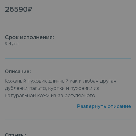
26590
₽
Срок исполнения
:
3–4 дня
Описание:
Кожаный пуховик длинный как и любая другая
дубленки, пальто, куртки и пуховики из
натуральной кожи из-за регулярного
использования имеет свойство быстро пачкаться,
Развернуть описание
соответственно ей требуется постоянный уход и
чистка от пятен. VIP химчистка длиного кожанного
пуховика от компании Leda — услуга которая
поможет не только очистить изделие от пятен и
Отзывы: