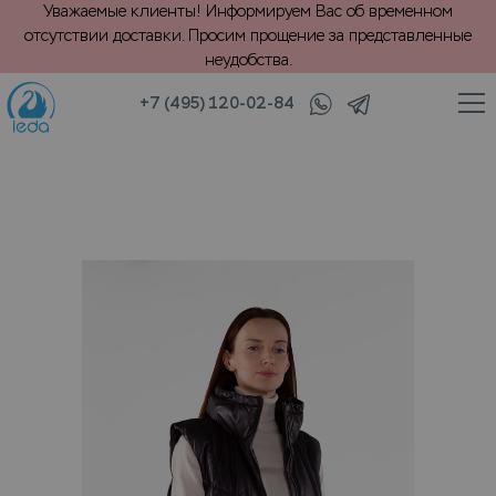
Уважаемые клиенты! Информируем Вас об временном
отсутствии доставки. Просим прощение за представленные
неудобства.
+7 (495) 120-02-84
/
/
ки
Одежда из кожи и замши
VIP крашение кожаного жилета