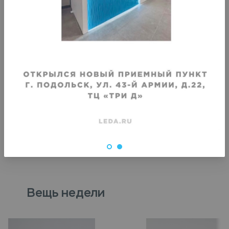
VIP
VIP
Крашение кожаной длинной юбки
Крашение кожаного пл
Срок исполнения
:
Срок исполнения
:
3–4 дня
3–4 дня
2420
₽
2420
₽
Вещь недели