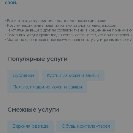
свой.
кожи в химчистку для окрашивания можно в
пунктах приема Leda, или закажите услугу vip
крашение кожаный жилет с доставкой на дом,
• 
Вещи в покраску принимаются только после химчистки.
• 
Красим текстильные изделия только из хлопка, льна, вискозы.
курьер заберет вещи и доставит их на дом когда
• 
Текстильные вещи с другим составом ткани в крашение не принимают
все будет готов.
• 
Заказывая услугу крашение, вы соглашаетесь с тем, что при поступле
• 
Указанно ориентировочное время исполнения услуги, реальные сроки 
Популярные услуги
Дубленки
Куртки из кожи и замши
Пальто, плащи из кожи и замши
Смежные услуги
Верхняя одежда
Обувь, кожгалантерея