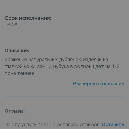
Срок исполнения
:
3–4 дня
Описание:
Крашение натуральных дубленок, изделий из 
гладкой кожи, замши, нубука в родной цвет на 1-2 
тона темнее
Развернуть описание
Жилет из кожи как и любое другое изделие из
кожи и замши со временм имеет свойство
выцветать, вернуть насыщенный цвет изделию
поможет наша услуга vip крашение кожаный жилет,
Отзывы:
специалисты компании подберут оптимальную
технологию окрашивания, учитывая все
На эту услугу пока не оставили отзывов.
Оставьте
особенности материала изделия. Сдать жилет из