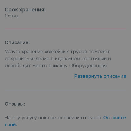
Срок хранения
:
1 месяц
Описание:
Услуга хранение хоккейных трусов поможет
сохранить изделие в идеальном состоянии и
освободит место в шкафу. Оборудованная
системой контроля входа и видеонаблюдением
Развернуть описание
зона хранения обеспечивает сохранность и
безопасность вещей. Сдать хоккейные трусы на
хранение можно в пунктах приема Leda, или
закажите услугу хранение хоккейных трусов с
Отзывы:
доставкой на дом, курьер заберет вещи, а по
окончанию срока хранения доставит их обратно.
На эту услугу пока не оставили отзывов.
Оставьте
свой.