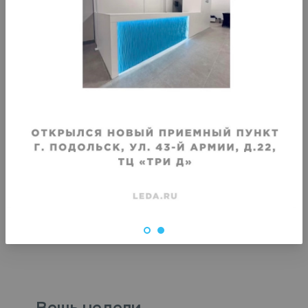
Хранение панциря
Хранение краг
Срок хранения
:
Срок хранения
:
1 месяц
1 месяц
от
1460
₽
от
1460
₽
Вещь недели