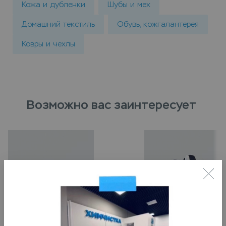
Кожа и дубленки
Шубы и мех
Домашний текстиль
Обувь, кожгалантерея
Ковры и чехлы
Возможно вас заинтересует