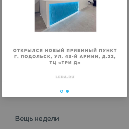
Хранение хоккейных трусов
Хранение панциря
Срок хранения
:
Срок хранения
:
1 месяц
1 месяц
от
1460
₽
от
1460
₽
Вещь недели