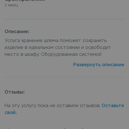
1 месяц
Описание:
Услуга хранение шлема поможет сохранить
изделие в идеальном состоянии и освободит
место в шкафу. Оборудованная системой
контроля входа и видеонаблюдением зона
Развернуть описание
хранения обеспечивает сохранность и
безопасность вещей. Сдать шлем на хранение
можно в пунктах приема Leda, или закажите услугу
хранение шлема с доставкой на дом, курьер
Отзывы:
заберет вещи, а по окончанию срока хранения
доставит их обратно.
На эту услугу пока не оставили отзывов.
Оставьте
свой.